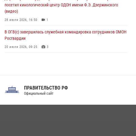
08 августа 2026, 06:32
1
посетил кинологический центр ОДОН имени Ф.Э. Дзержинского
(видео)
28 июля 2026, 16:50
1
В ОГВ(с) завершилась служебная командировка сотрудников ОМОН
Росгвардии
20 июля 2026, 09:25
3
Директор Росгвардии Герой России генерал армии Виктор Золотов
поздравил специалистов подразделений тыла с профессиональным
праздником
31 июля 2026, 21:01
ПРАВИТЕЛЬСТВО РФ
Праздник «Один день с Росгвардией» к 105-летию Центрального
Официальный сайт
округа прошел на Поклонной горе
18 июля 2026, 13:43
15
1
При силовой поддержке СОБР Росгвардии в Иркутской области
повели рейды по соблюдению миграционного законодательства
(видео)