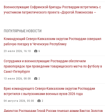
Военнослужащие Софринской бригады Росгвардии встретились с
участником патриотического проекта «Дорогой Ломоносова —
дорогой к Победе в СВО» (видео)
08 августа 2026, 07:00
2
1
ПОПУЛЯРНЫЕ НОВОСТИ
В Кабардино-Балкарии сотрудники Росгвардии провели турнир по
Командующий Северо-Кавказским округом Росгвардии совершил
настольному теннису ко Дню физкультурника
рабочую поездку в Чеченскую Республику
08 августа 2026, 07:00
23 июля 2026, 16:10
6
Росгвардейцы обеспечили безопасность «Поезда Победы» в
Сотрудники и военнослужащие Росгвардии обеспечили
Кузбассе
правопорядок при проведении товарищеского матча по футболу в
08 августа 2026, 07:00
Санкт-Петербурге
ОМОН «Ойрат» Управления Росгвардии по Республике Калмыкия
13 июля 2026, 08:08
2
исполнилось 20 лет
Врио командующего Северо-Кавказским округом Росгвардии
08 августа 2026, 07:00
встретился с выпускниками военных вузов 2026 года
В Москве росгвардейцы оказали помощь медикам и девушке с
04 августа 2026, 05:00
2
ограниченными возможностями здоровья (видео)
Директор Росгвардии Герой России генерал армии Виктор Золотов