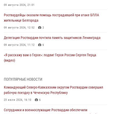
09 августа 2026, 21:01
Росгвардейцы оказали помощь пострадавшей при атаке БПЛА
жительнице Белгорода
09 августа 2026, 12:52
2
Делегация Росгвардии почтила память защитников Ленинграда
09 августа 2026, 11:12
6
«Я расскажу вам о Герое»: подвиг Героя России Сергея Перца
(видео)
09 августа 2026, 11:00
1
Росгвардейцы в зоне СВО передали подарки детям и помогли
ПОПУЛЯРНЫЕ НОВОСТИ
нуждающимся гражданам
Командующий Северо-Кавказским округом Росгвардии совершил
09 августа 2026, 09:00
рабочую поездку в Чеченскую Республику
В Центральных регионах России продолжается ведомственная
23 июля 2026, 16:10
6
акция «Каникулы с Росгвардией»
Сотрудники и военнослужащие Росгвардии обеспечили
09 августа 2026, 08:00
8