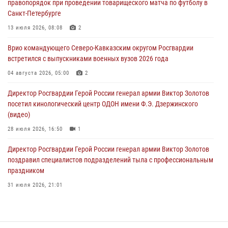
правопорядок при проведении товарищеского матча по футболу в
Санкт-Петербурге
В Чеченской Республике пожарные расчеты Росгвардии и МЧС
отработали межведомственное взаимодействие
13 июля 2026, 08:08
2
09 августа 2026, 08:00
2
Врио командующего Северо-Кавказским округом Росгвардии
встретился с выпускниками военных вузов 2026 года
В Кузбассе росгвардейцы помогли вернуть горожанке пропавшую
мать
04 августа 2026, 05:00
2
09 августа 2026, 07:00
Директор Росгвардии Герой России генерал армии Виктор Золотов
посетил кинологический центр ОДОН имени Ф.Э. Дзержинского
(видео)
28 июля 2026, 16:50
1
Директор Росгвардии Герой России генерал армии Виктор Золотов
поздравил специалистов подразделений тыла с профессиональным
праздником
31 июля 2026, 21:01
В ОГВ(с) завершилась служебная командировка сотрудников ОМОН
Росгвардии