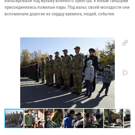
вальсировали под музыку военного оркестра. К юным танцорам
присоединялись пожилые пары. Под вальс своей молодости они
вспоминали дорогие их сердцу времена, людей, события.