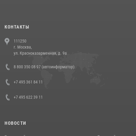
При силовой поддержке СОБР Росгвардии в Иркутской области
повели рейды по соблюдению миграционного законодательства
(видео)
30 июля 2026, 08:00
1
КОНТАКТЫ
В Челябинске росгвардейцы задержали злоумышленников,
111250
напавших на бригаду скорой помощи (видео)
г. Москва,
14 июля 2026, 12:20
1
ул. Красноказарменная, д. 9а
В Росгвардии прошла военно-научная конференция по обобщению
8 800 350 08 97 (автоинформатор)
боевого опыта
08 июля 2026, 07:01
+7 495 361 84 11
+7 495 622 39 11
НОВОСТИ