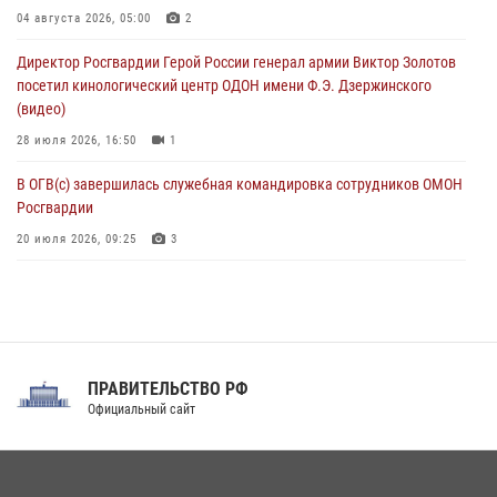
память товарищей, погибших при исполнении воинского долга
04 августа 2026, 05:00
2
06 августа 2026, 13:29
5
Директор Росгвардии Герой России генерал армии Виктор Золотов
посетил кинологический центр ОДОН имени Ф.Э. Дзержинского
В Центральном округе Росгвардии прошли мероприятия к
(видео)
108‑летию генерала армии И.К. Яковлева
28 июля 2026, 16:50
1
06 августа 2026, 13:24
В ОГВ(с) завершилась служебная командировка сотрудников ОМОН
Росгвардии
20 июля 2026, 09:25
3
Директор Росгвардии Герой России генерал армии Виктор Золотов
поздравил специалистов подразделений тыла с профессиональным
праздником
31 июля 2026, 21:01
ПРАВИТЕЛЬСТВО РФ
Праздник «Один день с Росгвардией» к 105-летию Центрального
Официальный сайт
округа прошел на Поклонной горе
18 июля 2026, 13:43
15
1