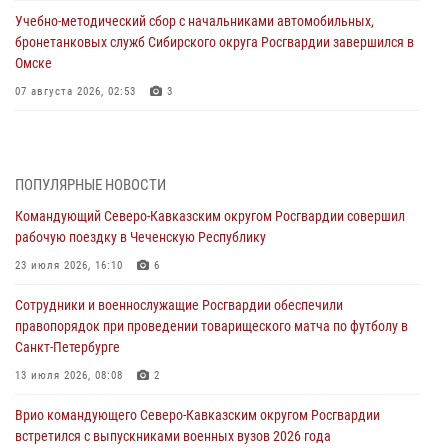
Учебно-методический сбор с начальниками автомобильных,
бронетанковых служб Сибирского округа Росгвардии завершился в
Омске
07 августа 2026, 02:53
3
Генерал-полковник Олег Плохой поздравил специалистов
организационно-штатных подразделений Росгвардии с
профессиональным праздником
ПОПУЛЯРНЫЕ НОВОСТИ
06 августа 2026, 21:01
Командующий Северо-Кавказским округом Росгвардии совершил
рабочую поездку в Чеченскую Республику
В Нижнем Новгороде состоялось Всероссийское совещание-
семинар по вопросам развития вневедомственной охраны
23 июля 2026, 16:10
6
Росгвардии (видео)
Сотрудники и военнослужащие Росгвардии обеспечили
06 августа 2026, 14:47
10
1
правопорядок при проведении товарищеского матча по футболу в
Санкт-Петербурге
В Брянске сотрудники и военнослужащие Росгвардии почтили
память Героя России Олега Визнюка
13 июля 2026, 08:08
2
06 августа 2026, 14:36
2
Врио командующего Северо-Кавказским округом Росгвардии
встретился с выпускниками военных вузов 2026 года
В кинологическом центре Уральского округа Росгвардии почтили