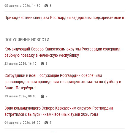
05 августа 2026, 14:30
3
При содействии спецназа Росгвардии задержаны подозреваемые в
организации незаконной миграции в Подмосковье (видео)
05 августа 2026, 14:25
1
ПОПУЛЯРНЫЕ НОВОСТИ
В Великом Новгороде СОБР Росгвардии оказал содействие в
Командующий Северо-Кавказским округом Росгвардии совершил
задержании подозреваемых в причинении имущественного ущерба
рабочую поездку в Чеченскую Республику
05 августа 2026, 13:53
23 июля 2026, 16:10
6
Формулу безопасности показал спецназ Росгвардии юным
Сотрудники и военнослужащие Росгвардии обеспечили
динамовцам Свердловской области
правопорядок при проведении товарищеского матча по футболу в
05 августа 2026, 13:50
4
Санкт-Петербурге
В столице росгвардейцы задержали мужчину, устроившего дебош в
13 июля 2026, 08:08
2
букмекерской конторе (видео)
Врио командующего Северо-Кавказским округом Росгвардии
05 августа 2026, 13:25
1
встретился с выпускниками военных вузов 2026 года
В Удмуртии при силовой поддержке спецназа Росгвардии
04 августа 2026, 05:00
2
задержаны подозреваемые в мошенничестве под видом оказания