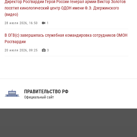
Директор Росгвардии Герой России генерал армии Виктор Золотов
оздоровительных услуг (видео)
посетил кинологический центр ОДОН имени Ф.Э. Дзержинского
05 августа 2026, 13:20
1
1
(видео)
28 июля 2026, 16:50
1
В ОГВ(с) завершилась служебная командировка сотрудников ОМОН
Росгвардии
20 июля 2026, 09:25
3
Директор Росгвардии Герой России генерал армии Виктор Золотов
поздравил специалистов подразделений тыла с профессиональным
праздником
31 июля 2026, 21:01
ПРАВИТЕЛЬСТВО РФ
Праздник «Один день с Росгвардией» к 105-летию Центрального
Официальный сайт
округа прошел на Поклонной горе
18 июля 2026, 13:43
15
1
При силовой поддержке СОБР Росгвардии в Иркутской области
повели рейды по соблюдению миграционного законодательства
(видео)