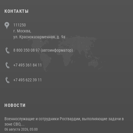
30 июля 2026, 08:00
1
КОНТАКТЫ
В Челябинске росгвардейцы задержали злоумышленников,
111250
напавших на бригаду скорой помощи (видео)
г. Москва,
14 июля 2026, 12:20
1
ул. Красноказарменная, д. 9а
В Росгвардии прошла военно-научная конференция по обобщению
8 800 350 08 97 (автоинформатор)
боевого опыта
08 июля 2026, 07:01
+7 495 361 84 11
+7 495 622 39 11
НОВОСТИ
Военнослужащие и сотрудники Росгвардии, выполняющие задачи в
зоне СВО,...
06 августа 2026, 05:00