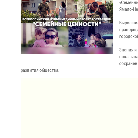
«Семейны
Ямало-Не
Выросшие
прапорщи
городской
Знания и
показыва
сохранен
развития общества.