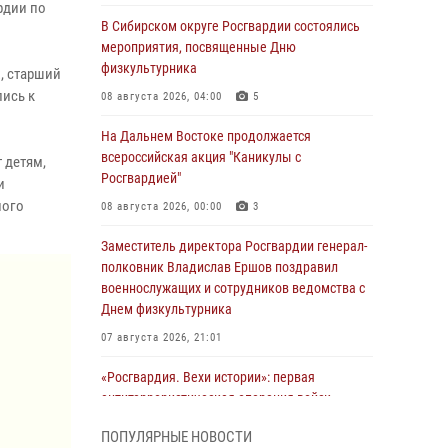
рдии по
В Сибирском округе Росгвардии состоялись
мероприятия, посвященные Дню
физкультурника
, старший
ись к
08 августа 2026, 04:00
5
На Дальнем Востоке продолжается
всероссийская акция "Каникулы с
 детям,
Росгвардией"
и
ного
08 августа 2026, 00:00
3
Заместитель директора Росгвардии генерал-
полковник Владислав Ершов поздравил
военнослужащих и сотрудников ведомства с
Днем физкультурника
07 августа 2026, 21:01
«Росгвардия. Вехи истории»: первая
антитеррористическая операция войск
правопорядка
ПОПУЛЯРНЫЕ НОВОСТИ
07 августа 2026, 15:28
1