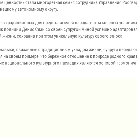
е ценности» стала многодетная семья сотрудника Управления Росгва
нецкому автономному округу.
 в традиционных для представителей народа ханты кочевых условиях
к полиции Денис Сязи со своей супругой Айной успешно адаптировал
 жизни, сохранив при этом уникальную культуру своего этноса.
 навыки, связанные с традиционным укладом жизни, супруги передают
я на своем примере, что бережное отношение к природе родного края 
ие национального культурного наследия являются основой гармонич