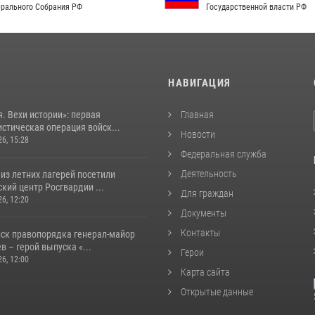
рального Собрания РФ
Государственной власти РФ
И
НАВИГАЦИЯ
. Вехи истории»: первая
Главная
стическая операция войск...
Новости
26, 15:28
Федеральная служба
Деятельность
из летних лагерей посетили
кий центр Росгвардии ...
Для граждан
26, 12:20
Документы
Контакты
йск правопорядка генерал-майор
 – герой выпуска «...
Герои
26, 12:00
Карта сайта
Открытые данные