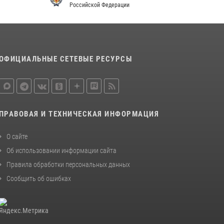
Российской Федерации
законодательства (видео)
30 июля 2026, 08:00
1
В Челябинске росгвардейцы задержали
злоумышленников, напавших на бригаду
ОФИЦИАЛЬНЫЕ СЕТЕВЫЕ РЕСУРСЫ
скорой помощи (видео)
14 июля 2026, 12:20
1
В Росгвардии прошла военно-научная
конференция по обобщению боевого опыта
ПРАВОВАЯ И ТЕХНИЧЕСКАЯ ИНФОРМАЦИЯ
08 июля 2026, 07:01
О сайте
Об использовании информации сайта
Правила обработки персональных данных
Сообщить об ошибках