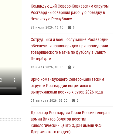
Командующий Северо-Кавказским округом
В Башкортостане при силовой поддержке
Росгвардии совершил рабочую поездку в
спецназа Росгвардии пресечена
Чеченскую Республику
противоправная деятельность, связанная с
23 июля 2026, 16:10
6
пропагандой терроризма (видео)
Сотрудники и военнослужащие Росгвардии
07 августа 2026, 13:30
1
обеспечили правопорядок при проведении
В Югре при содействии спецназа Росгвардии
товарищеского матча по футболу в Санкт-
пресечено более 180 нарушений
Петербурге
миграционного законодательства
13 июля 2026, 08:08
2
07 августа 2026, 12:54
Врио командующего Северо-Кавказским
Тонувшего ребенка спас росгвардеец в
округом Росгвардии встретился с
Краснодарском крае
выпускниками военных вузов 2026 года
07 августа 2026, 12:37
04 августа 2026, 05:00
2
Юные гости из летних лагерей посетили
Директор Росгвардии Герой России генерал
кинологический центр Росгвардии (видео)
армии Виктор Золотов посетил
кинологический центр ОДОН имени Ф.Э.
07 августа 2026, 12:20
3
1
Дзержинского (видео)