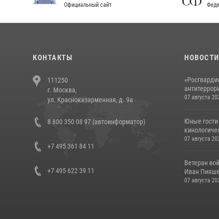
Официальный сайт
Феде
КОНТАКТЫ
НОВОСТ
«Росгвардия
111250
антитеррори
г. Москва,
07 августа 20
ул. Красноказарменная, д. 9а
Юные гости 
8 800 350 08 97 (автоинформатор)
кинологичес
07 августа 20
+7 495 361 84 11
Ветеран во
+7 495 622 39 11
Иван Пияшев
07 августа 20