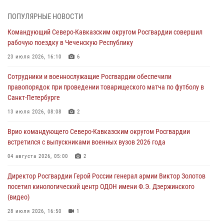
07 августа 2026, 12:00
4
ПОПУЛЯРНЫЕ НОВОСТИ
Ветеран войск правопорядка генерал-майор Иван Пияшев – герой
Командующий Северо-Кавказским округом Росгвардии совершил
выпуска «Легенды армии с Александром Маршалом»
рабочую поездку в Чеченскую Республику
07 августа 2026, 12:00
23 июля 2026, 16:10
6
Росгвардейцы пресекли попытку руферов подняться на крышу
Сотрудники и военнослужащие Росгвардии обеспечили
Смольного собора в Санкт-Петербурге (видео)
правопорядок при проведении товарищеского матча по футболу в
07 августа 2026, 11:34
3
1
Санкт-Петербурге
В Курске росгвардейцы провели занятие по основам
13 июля 2026, 08:08
2
взрывобезопасности
Врио командующего Северо-Кавказским округом Росгвардии
07 августа 2026, 11:33
встретился с выпускниками военных вузов 2026 года
Рэпер ST посетил раненых росгвардейцев в Главном военном
04 августа 2026, 05:00
2
клиническом госпитале ведомства
Директор Росгвардии Герой России генерал армии Виктор Золотов
07 августа 2026, 11:18
2
посетил кинологический центр ОДОН имени Ф.Э. Дзержинского
(видео)
28 июля 2026, 16:50
1