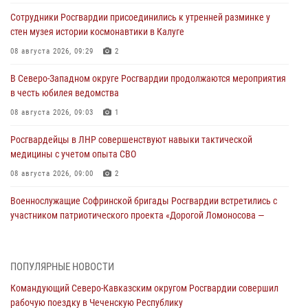
Сотрудники Росгвардии присоединились к утренней разминке у
стен музея истории космонавтики в Калуге
08 августа 2026, 09:29
2
В Северо-Западном округе Росгвардии продолжаются мероприятия
в честь юбилея ведомства
08 августа 2026, 09:03
1
Росгвардейцы в ЛНР совершенствуют навыки тактической
медицины с учетом опыта СВО
08 августа 2026, 09:00
2
Военнослужащие Софринской бригады Росгвардии встретились с
участником патриотического проекта «Дорогой Ломоносова —
дорогой к Победе в СВО» (видео)
08 августа 2026, 07:00
2
1
ПОПУЛЯРНЫЕ НОВОСТИ
В Кабардино-Балкарии сотрудники Росгвардии провели турнир по
Командующий Северо-Кавказским округом Росгвардии совершил
настольному теннису ко Дню физкультурника
рабочую поездку в Чеченскую Республику