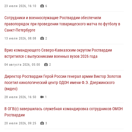
08 августа 2026, 07:00
23 июля 2026, 16:10
6
Росгвардейцы обеспечили безопасность «Поезда Победы» в
Сотрудники и военнослужащие Росгвардии обеспечили
Кузбассе
правопорядок при проведении товарищеского матча по футболу в
08 августа 2026, 07:00
Санкт-Петербурге
ОМОН «Ойрат» Управления Росгвардии по Республике Калмыкия
13 июля 2026, 08:08
2
исполнилось 20 лет
Врио командующего Северо-Кавказским округом Росгвардии
08 августа 2026, 07:00
встретился с выпускниками военных вузов 2026 года
В Москве росгвардейцы оказали помощь медикам и девушке с
04 августа 2026, 05:00
2
ограниченными возможностями здоровья (видео)
Директор Росгвардии Герой России генерал армии Виктор Золотов
08 августа 2026, 06:32
1
посетил кинологический центр ОДОН имени Ф.Э. Дзержинского
(видео)
28 июля 2026, 16:50
1
В ОГВ(с) завершилась служебная командировка сотрудников ОМОН
Росгвардии
20 июля 2026, 09:25
3