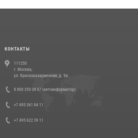
округа прошел на Поклонной горе
18 июля 2026, 13:43
15
1
При силовой поддержке СОБР Росгвардии в Иркутской области
повели рейды по соблюдению миграционного законодательства
(видео)
30 июля 2026, 08:00
1
КОНТАКТЫ
В Челябинске росгвардейцы задержали злоумышленников,
111250
напавших на бригаду скорой помощи (видео)
г. Москва,
14 июля 2026, 12:20
1
ул. Красноказарменная, д. 9а
В Росгвардии прошла военно-научная конференция по обобщению
8 800 350 08 97 (автоинформатор)
боевого опыта
08 июля 2026, 07:01
+7 495 361 84 11
+7 495 622 39 11