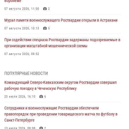
Воронеже
07 августа 2026, 11:00
2
Мурал памяти военнослужащего Росгвардии открыли в Астрахани
07 августа 2026, 10:13
5
При содействии спецназа Росгвардии задержаны подозреваемые в
организации масштабной мошеннической схемы
07 августа 2026, 09:52
В Росгвардии завершился методический сбор с руководящим
составом военно-политических органов
ПОПУЛЯРНЫЕ НОВОСТИ
07 августа 2026, 09:05
3
Командующий Северо-Кавказским округом Росгвардии совершил
рабочую поездку в Чеченскую Республику
Мастер-класс по боевым искусствам провели росгвардейцы в
Херсонской области
23 июля 2026, 16:10
6
07 августа 2026, 08:49
Сотрудники и военнослужащие Росгвардии обеспечили
правопорядок при проведении товарищеского матча по футболу в
Росгвардейцы задержали хулигана, пугавшего пневматическим
Санкт-Петербурге
пистолетом граждан центре Санкт-Петербурга
13 июля 2026, 08:08
2