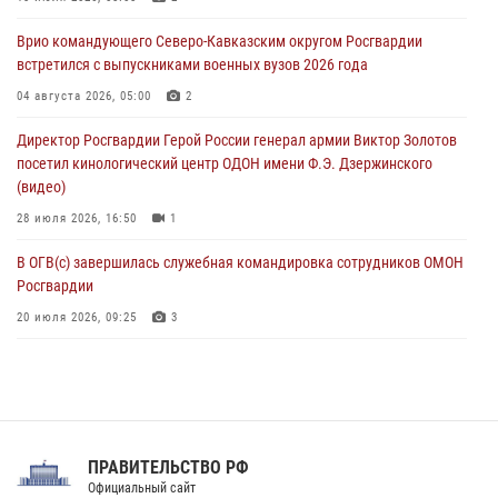
07 августа 2026, 08:33
2
Врио командующего Северо-Кавказским округом Росгвардии
В центре Москвы росгвардейцы задержали мужчину, пытавшегося
встретился с выпускниками военных вузов 2026 года
проникнуть на охраняемый объект через крышу (видео)
04 августа 2026, 05:00
2
07 августа 2026, 08:04
1
Директор Росгвардии Герой России генерал армии Виктор Золотов
посетил кинологический центр ОДОН имени Ф.Э. Дзержинского
(видео)
28 июля 2026, 16:50
1
В ОГВ(с) завершилась служебная командировка сотрудников ОМОН
Росгвардии
20 июля 2026, 09:25
3
Директор Росгвардии Герой России генерал армии Виктор Золотов
поздравил специалистов подразделений тыла с профессиональным
праздником
31 июля 2026, 21:01
ПРАВИТЕЛЬСТВО РФ
Праздник «Один день с Росгвардией» к 105-летию Центрального
Официальный сайт