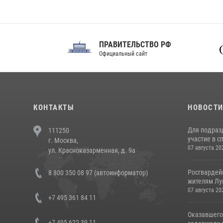
ПРАВИТЕЛЬСТВО РФ
Сов
Официальный сайт
Феде
КОНТАКТЫ
НОВОСТ
Для подраз
111250
участие в с
г. Москва,
07 августа 20
ул. Красноказарменная, д. 9а
Росгвардей
8 800 350 08 97 (автоинформатор)
жителям Лу
07 августа 20
+7 495 361 84 11
Оказавшего
+7 495 622 39 11