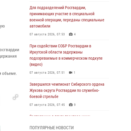
Для подразделений Росгвардии,
в
принимающих участие в специальной
военной операции, переданы специальные
щую
автомобили
07 августа 2026, 07:53
4
При содействии СОБР Росгвардии в
Росгвардии
Иркутской области задержаны
адержания
подозреваемые в коммерческом подкупе
(видео)
м объеме.
07 августа 2026, 07:51
1
Завершился чемпионат Сибирского ордена
Жукова округа Росгвардии по служебно-
боевой стрельбе
07 августа 2026, 07:45
9
Застрявшую в плуге трактора мину
уничтожили росгвардейцы на Кубани
ПОПУЛЯРНЫЕ НОВОСТИ
07 августа 2026, 06:49
1