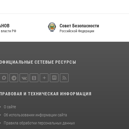
законодательства (видео)
30 июля 2026, 08:00
1
В Челябинске росгвардейцы задержали
Совет Безопасности
злоумышленников, напавших на бригаду
Российской Федерации
скорой помощи (видео)
14 июля 2026, 12:20
1
В Росгвардии прошла военно-научная
ОФИЦИАЛЬНЫЕ СЕТЕВЫЕ РЕСУРСЫ
конференция по обобщению боевого опыта
08 июля 2026, 07:01
ПРАВОВАЯ И ТЕХНИЧЕСКАЯ ИНФОРМАЦИЯ
О сайте
Об использовании информации сайта
Правила обработки персональных данных