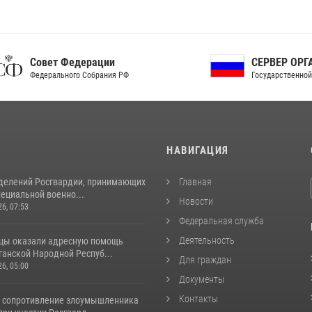
ет Федерации
СЕРВЕР ОРГАНОВ
рального Собрания РФ
Государственной власти РФ
И
НАВИГАЦИЯ
делений Росгвардии, принимающих
Главная
пециальной военно...
Новости
26, 07:53
Федеральная служба
Деятельность
цы оказали адресную помощь
ганской Народной Респуб...
Для граждан
26, 05:00
Документы
Контакты
 сопротивление злоумышленника