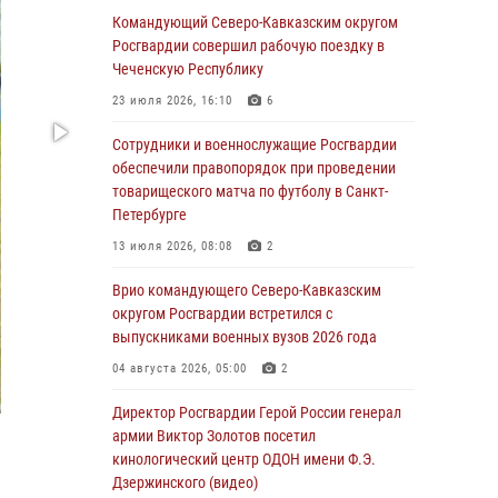
Командующий Северо-Кавказским округом
В Саранске росгвардейцы приняли участие в
Росгвардии совершил рабочую поездку в
25‑летии канонизации святого праведного
Чеченскую Республику
воина Федора Ушакова (видео)
23 июля 2026, 16:10
6
07 августа 2026, 06:15
7
1
Сотрудники и военнослужащие Росгвардии
Росгвардейцы оказали адресную помощь
обеспечили правопорядок при проведении
жителям Луганской Народной Республики
товарищеского матча по футболу в Санкт-
Петербурге
07 августа 2026, 05:00
13 июля 2026, 08:08
2
Сотрудники Росгвардии в Забайкалье
потушили загоревшийся дом с детьми внутри
Врио командующего Северо-Кавказским
округом Росгвардии встретился с
07 августа 2026, 04:10
1
выпускниками военных вузов 2026 года
Оказавшего сопротивление злоумышленника
04 августа 2026, 05:00
2
задержали при участии Росгвардии в
Донецке (видео)
Директор Росгвардии Герой России генерал
армии Виктор Золотов посетил
07 августа 2026, 04:00
1
кинологический центр ОДОН имени Ф.Э.
Дзержинского (видео)
При силовой поддержке спецназа