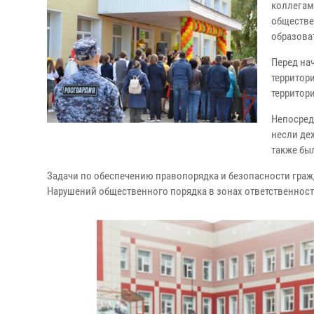
коллегам
обществе
образова
Перед на
территор
территор
Непосред
несли де
также бы
Задачи по обеспечению правопорядка и безопасности гра
Нарушений общественного порядка в зонах ответственност