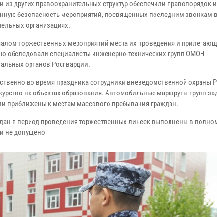
и из других правоохранительных структур обеспечили правопорядок и
нную безопасность мероприятий, посвященных последним звонкам 
тельных организациях.
чалом торжественных мероприятий места их проведения и прилегаю
ию обследовали специалисты инженерно-технических групп ОМОН
иальных органов Росгвардии.
ственно во время праздника сотрудники вневедомственной охраны 
журство на объектах образования. Автомобильные маршруты групп з
ли приближены к местам массового пребывания граждан.
ждан в период проведения торжественных линеек выполнены в полно
и не допущено.