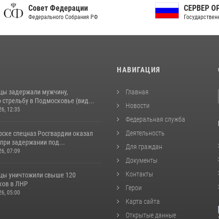
ет Федерации
СЕРВЕР ОРГАНОВ
рального Собрания РФ
Государственной власти РФ
И
НАВИГАЦИЯ
цы задержали мужчину,
Главная
стрельбу в Подмосковье (вид...
Новости
26, 12:35
Федеральная служба
Деятельность
рске спецназ Росгвардии оказал
при задержании под...
Для граждан
26, 07:09
Документы
Контакты
цы уничтожили свыше 120
ков в ЛНР
Герои
26, 05:00
Карта сайта
Открытые данные