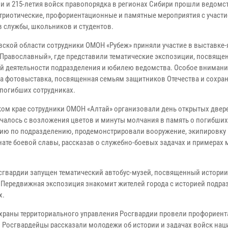
и и 215-летия войск правопорядка в регионах Сибири прошли ведом
атриотические, профориентационные и памятные мероприятия с участ
в службы, школьников и студентов.
вской области сотрудники ОМОН «Рубеж» приняли участие в выставке
 Православный», где представили тематические экспозиции, посвяще
й деятельности подразделения и юбилею ведомства. Особое внимани
а фотовыставка, посвященная семьям защитников Отечества и сохра
 погибших сотрудниках.
ком крае сотрудники ОМОН «Алтай» организовали день открытых двер
чалось с возложения цветов и минуты молчания в память о погибших
сию по подразделению, продемонстрировали вооружение, экипировку 
нате боевой славы, рассказав о служебно-боевых задачах и примерах
сгвардии запущен тематический автобус-музей, посвященный истории
Передвижная экспозиция знакомит жителей города с историей подра
х.
храны территориального управления Росгвардии провели профориен
. Росгвардейцы рассказали молодежи об истории и задачах войск на