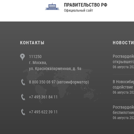
ПРАВИТЕЛЬСТВО РФ
Сов
Официальный сайт
Феде
КОНТАКТЫ
НОВОСТ
Росгвардей
111250
открывшего 
г. Москва,
06 августа 20
ул. Красноказарменная, д. 9а
В Новосиби
8 800 350 08 97 (автоинформатор)
содействие 
06 августа 20
+7 495 361 84 11
Росгвардей
+7 495 622 39 11
беспилотни
06 августа 20