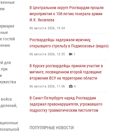
ственные
В Центральном округе Росгвардии прошли
ием
мероприятия к 108‑летию генерала армии
И.К. Яковлева
-ярмарке
06 августа 2026, 13:24
нные
е гостей
Росгвардейцы задержали мужчину,
нению
открывшего стрельбу в Подмосковье (видео)
06 августа 2026, 12:35
1
ей для
В Курске росгвардейцы приняли участие в
 при
митинге, посвященном второй годовщине
и
вторжения ВСУ на территорию области
 мужества
06 августа 2026, 11:56
4
В Санкт-Петербурге наряд Росгвардии
 войск
задержал правонарушителя, угрожавшего
зделений,
подростку травматическим пистолетом
06 августа 2026, 11:33
1
тационные
ПОПУЛЯРНЫЕ НОВОСТИ
циональной
В Зауралье при содействии СОБР Росгвардии