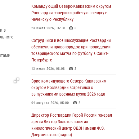
ликвидирована крупная нарколаборатория
Командующий Северо-Кавказским округом
Росгвардии совершил рабочую поездку в
06 августа 2026, 11:27
Чеченскую Республику
В Москве росгвардейцы задержали троих
23 июля 2026, 16:10
6
и в
мужчин, устроивших пьяный дебош в баре
ального
(видео)
Сотрудники и военнослужащие Росгвардии
обеспечили правопорядок при проведении
06 августа 2026, 11:20
1
товарищеского матча по футболу в Санкт-
нтами
Петербурге
Взрывотехники Росгвардии на Ставрополье
обезвредили снаряд времен Великой
13 июля 2026, 08:08
2
Отечественной войны
Врио командующего Северо-Кавказским
06 августа 2026, 11:15
округом Росгвардии встретился с
выпускниками военных вузов 2026 года
Подвиги героев‑росгвардейцев увековечили
в новой музейной экспозиции белгородского
04 августа 2026, 05:00
2
музея‑диорамы «Курская битва.
Белгородское направление»
Директор Росгвардии Герой России генерал
армии Виктор Золотов посетил
06 августа 2026, 10:30
3
кинологический центр ОДОН имени Ф.Э.
Дзержинского (видео)
Охрану общественного порядка и