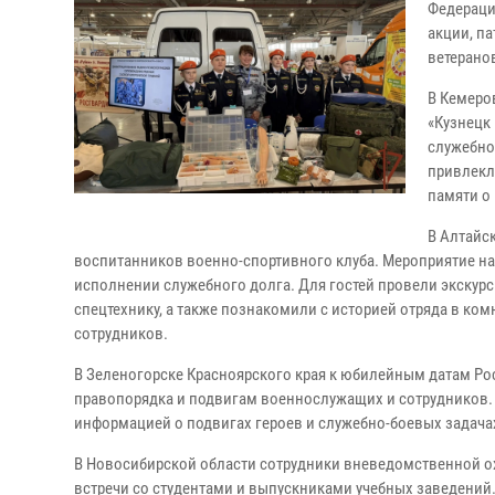
Федераци
акции, п
ветерано
В Кемеро
«Кузнецк
служебно
привлекл
памяти о
В Алтайс
воспитанников военно-спортивного клуба. Мероприятие на
исполнении служебного долга. Для гостей провели экскур
спецтехнику, а также познакомили с историей отряда в ком
сотрудников.
В Зеленогорске Красноярского края к юбилейным датам Ро
правопорядка и подвигам военнослужащих и сотрудников. 
информацией о подвигах героев и служебно-боевых задача
В Новосибирской области сотрудники вневедомственной о
встречи со студентами и выпускниками учебных заведений