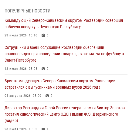
07 августа 2026, 06:15
7
1
ПОПУЛЯРНЫЕ НОВОСТИ
Росгвардейцы оказали адресную помощь жителям Луганской
Командующий Северо-Кавказским округом Росгвардии совершил
Народной Республики
рабочую поездку в Чеченскую Республику
07 августа 2026, 05:00
23 июля 2026, 16:10
6
Сотрудники Росгвардии в Забайкалье потушили загоревшийся дом
Сотрудники и военнослужащие Росгвардии обеспечили
с детьми внутри
правопорядок при проведении товарищеского матча по футболу в
07 августа 2026, 04:10
1
Санкт-Петербурге
Оказавшего сопротивление злоумышленника задержали при
13 июля 2026, 08:08
2
участии Росгвардии в Донецке (видео)
Врио командующего Северо-Кавказским округом Росгвардии
07 августа 2026, 04:00
1
встретился с выпускниками военных вузов 2026 года
При силовой поддержке спецназа Росгвардии в Красноярском крае
04 августа 2026, 05:00
2
задержаны подозреваемые в мошенничестве в сфере страхования
Директор Росгвардии Герой России генерал армии Виктор Золотов
(видео)
посетил кинологический центр ОДОН имени Ф.Э. Дзержинского
07 августа 2026, 03:34
1
(видео)
28 июля 2026, 16:50
1