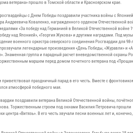
 дома ветерана» прошло в Томской области и Красноярском крае.
 росгвардейцы с Днем Победы поздравили участника войны с Японие
ра Андреевича Коваленко, награжденного орденом Отечественной вой
 медалями «За победу над Германией в Великой Отечественной войне 1
 победу над Японией», «Георгия Жукова» и другими наградами. Под муз
дение военного оркестра северского соединения Росгвардии для 98-
 прозвучали легендарные произведения «День Победы, «Журавли» и «Ах
м». Знаменная группа и парадный расчет вневедомственной охраны Р
оржественным маршем перед домом почетного ветерана под «Проща
и приветствовал праздничный парад в его честь. Вместе с фронтовико
ился атмосферой победного мая.
вардии поздравили ветерана Великой Отечественной войны, почётно
анова. Торжественным строем под окнами Василия Петровича прошли
центра «Витязь». В его честь звучали песни военных лет и, конечно,