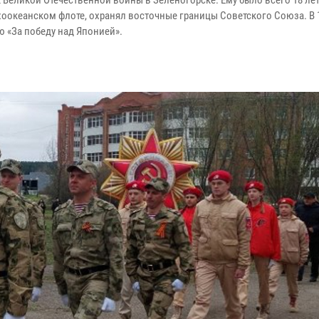
еликой Отечественной войны в Зеленогорске. Ему было всего 18 лет,
хоокеанском флоте, охранял восточные границы Советского Союза. В 
 «За победу над Японией».