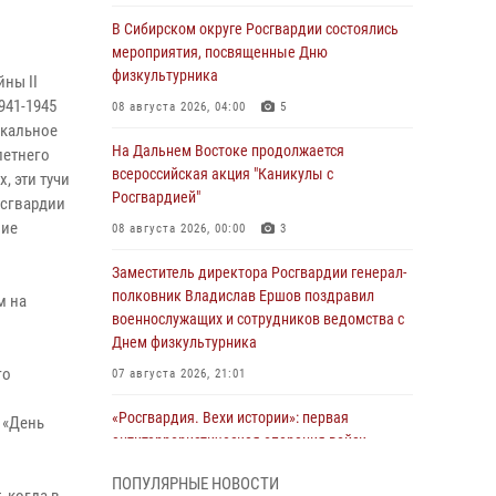
В Сибирском округе Росгвардии состоялись
мероприятия, посвященные Дню
й
физкультурника
ны II
941-1945
08 августа 2026, 04:00
5
ыкальное
На Дальнем Востоке продолжается
летнего
всероссийская акция "Каникулы с
, эти тучи
Росгвардией"
осгвардии
ние
08 августа 2026, 00:00
3
Заместитель директора Росгвардии генерал-
полковник Владислав Ершов поздравил
м на
военнослужащих и сотрудников ведомства с
Днем физкультурника
го
07 августа 2026, 21:01
«Росгвардия. Вехи истории»: первая
 «День
антитеррористическая операция войск
правопорядка
ПОПУЛЯРНЫЕ НОВОСТИ
07 августа 2026, 15:28
1