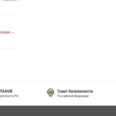
законодательства (видео)
30 июля 2026, 08:00
1
В Челябинске росгвардейцы задержали
злоумышленников, напавших на бригаду
ующая →
скорой помощи (видео)
14 июля 2026, 12:20
1
В Росгвардии прошла военно-научная
конференция по обобщению боевого опыта
08 июля 2026, 07:01
Совет Безопасности
Российской Федерации