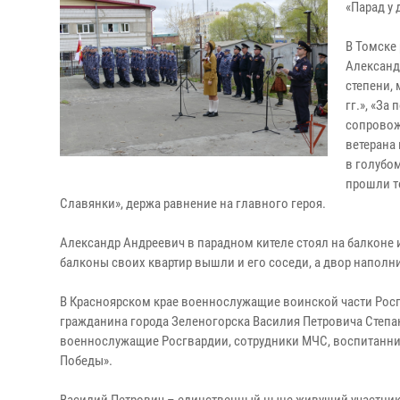
«Парад у
В Томске
Александ
степени,
гг.», «За
сопровож
ветерана
в голубо
прошли т
Славянки», держа равнение на главного героя.
Александр Андреевич в парадном кителе стоял на балконе 
балконы своих квартир вышли и его соседи, а двор наполн
В Красноярском крае военнослужащие воинской части Росг
гражданина города Зеленогорска Василия Петровича Степ
военнослужащие Росгвардии, сотрудники МЧС, воспитанники 
Победы».