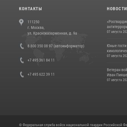
КОНТАКТЫ
НОВОСТ
«Росгвардия
111250
антитеррори
г. Москва,
07 августа 20
ул. Красноказарменная, д. 9а
Юные гости 
8 800 350 08 97 (автоинформатор)
кинологичес
07 августа 20
+7 495 361 84 11
Ветеран во
+7 495 622 39 11
Иван Пияшев
07 августа 20
© Федеральная служба войск национальной гвардии Российской Фе