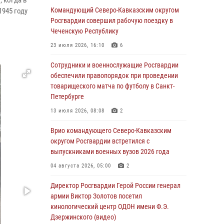
 когда в
Командующий Северо-Кавказским округом
1945 году
В Башкортостане при силовой поддержке
Росгвардии совершил рабочую поездку в
спецназа Росгвардии пресечена
Чеченскую Республику
противоправная деятельность, связанная с
23 июля 2026, 16:10
6
пропагандой терроризма (видео)
Сотрудники и военнослужащие Росгвардии
07 августа 2026, 13:30
1
обеспечили правопорядок при проведении
В Югре при содействии спецназа Росгвардии
товарищеского матча по футболу в Санкт-
пресечено более 180 нарушений
Петербурге
миграционного законодательства
13 июля 2026, 08:08
2
07 августа 2026, 12:54
Врио командующего Северо-Кавказским
Тонувшего ребенка спас росгвардеец в
округом Росгвардии встретился с
Краснодарском крае
выпускниками военных вузов 2026 года
07 августа 2026, 12:37
04 августа 2026, 05:00
2
Юные гости из летних лагерей посетили
Директор Росгвардии Герой России генерал
кинологический центр Росгвардии (видео)
армии Виктор Золотов посетил
кинологический центр ОДОН имени Ф.Э.
07 августа 2026, 12:20
3
1
Дзержинского (видео)