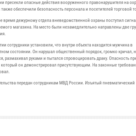
ии пресекли опасные действия вооруженного правонарушителя на о
а также обеспечили безопасность персонала и посетителей торговой т
ее время дежурному отдела вневедомственной охраны поступил сигна
яемого магазина. На место были незамедлительно направлены две гр
ия.
тии сотрудники установили, что внутри объекта находится мужчина в
тном состоянии. Он нарушал общественный порядок, громко кричал, 
я, размахивал руками и пытался спровоцировать драку. Опасность пр
, который он демонстрировал присутствующим. На законные требован
овал.
тельства передан сотрудникам МВД России. Изъятый пневматический