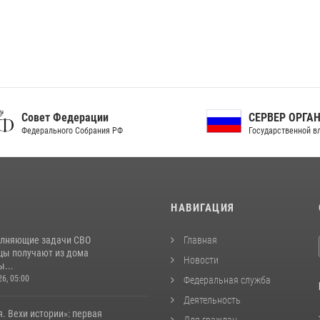
ет Федерации
СЕРВЕР ОРГАНОВ
рального Собрания РФ
Государственной власти РФ
И
НАВИГАЦИЯ
лняющие задачи СВО
Главная
цы получают из дома
Новости
...
26, 05:00
Федеральная служба
Деятельность
. Вехи истории»: первая