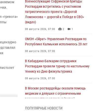
Военнослужащие Софринской бригады
храняемом
Росгвардии встретились с участником
очки.
патриотического проекта «Дорогой
л «тревога»
Ломоносова — дорогой к Победе в СВО»
уппы
(видео)
08 августа 2026, 07:00
2
1
ОМОН «Ойрат» Управления Росгвардии по
нецензурно
Республике Калмыкия исполнилось 20 лет
едставлял
08 августа 2026, 07:00
ия
В Кабардино-Балкарии сотрудники
Росгвардии провели турнир по настольному
 пистолет
теннису ко Дню физкультурника
08 августа 2026, 07:00
В Москве росгвардейцы оказали помощь
медикам и девушке с ограниченными
возможностями здоровья (видео)
08 августа 2026, 06:32
1
ПОПУЛЯРНЫЕ НОВОСТИ