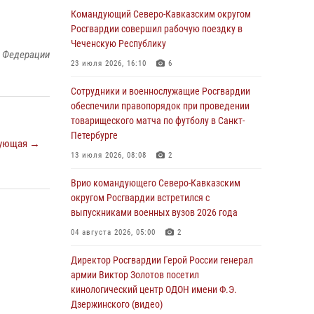
Спецназ Росгвардии в Марий Эл почтил
Командующий Северо-Кавказским округом
память товарища на тактическом турнире
Росгвардии совершил рабочую поездку в
(видео)
Чеченскую Республику
й Федерации
08 августа 2026, 06:15
9
1
23 июля 2026, 16:10
6
День физкультурника в Уральском округе
Сотрудники и военнослужащие Росгвардии
Росгвардии отметили турнирами, мастер-
обеспечили правопорядок при проведении
классами и легкоатлетическими забегами
товарищеского матча по футболу в Санкт-
Петербурге
08 августа 2026, 06:03
9
ующая →
13 июля 2026, 08:08
2
Кинологи Росгвардии со всей страны
приступили к новому курсу подготовки на
Врио командующего Северо-Кавказским
Урале
округом Росгвардии встретился с
выпускниками военных вузов 2026 года
08 августа 2026, 05:00
3
04 августа 2026, 05:00
2
В ДНР выполняющие задачи СВО
росгвардейцы получают из дома
Директор Росгвардии Герой России генерал
региональные газеты и поддержку земляков
армии Виктор Золотов посетил
кинологический центр ОДОН имени Ф.Э.
08 августа 2026, 05:00
Дзержинского (видео)