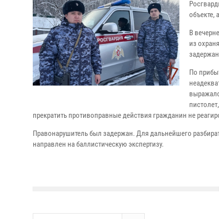
Росгвард
объекте, 
В вечерн
из охран
задержан
По прибы
неадеква
выражалс
пистолет
прекратить противоправные действия гражданин не реагир
Правонарушитель был задержан. Для дальнейшего разбира
направлен на баллистическую экспертизу.