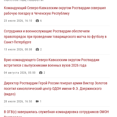
акция «Каникулы с Росгвардией»
Командующий Северо-Кавказским округом Росгвардии совершил
09 августа 2026, 08:00
8
рабочую поездку в Чеченскую Республику
В Чеченской Республике пожарные расчеты Росгвардии и МЧС
23 июля 2026, 16:10
6
отработали межведомственное взаимодействие
Сотрудники и военнослужащие Росгвардии обеспечили
09 августа 2026, 08:00
2
правопорядок при проведении товарищеского матча по футболу в
Санкт-Петербурге
Лучшие футбольные команды Южного округа Росгвардии
определили на Кубани
13 июля 2026, 08:08
2
09 августа 2026, 07:00
Врио командующего Северо-Кавказским округом Росгвардии
встретился с выпускниками военных вузов 2026 года
В Кузбассе росгвардейцы помогли вернуть горожанке пропавшую
мать
04 августа 2026, 05:00
2
09 августа 2026, 07:00
Директор Росгвардии Герой России генерал армии Виктор Золотов
посетил кинологический центр ОДОН имени Ф.Э. Дзержинского
(видео)
28 июля 2026, 16:50
1
В ОГВ(с) завершилась служебная командировка сотрудников ОМОН