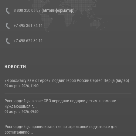
Состоялась рабочая встреча директора Росгвардии Героя России
8 800 350 08 97 (автоинформатор)
генерала армии Виктора Золотова с заместителем полномочного
представителя Президента Российской Федерации в Северо-
Кавказском федеральном округе Виталием Кузнецовым
+7 495 361 84 11
30 июля 2026, 15:35
4
+7 495 622 39 11
НОВОСТИ
«Я расскажу вам о Герое»: подвиг Героя России Сергея Перца (видео)
09 августа 2026, 11:00
Росгвардейцы в зоне СВО передали подарки детям и помогли
нуждающимся г...
09 августа 2026, 09:00
Росгвардейцы провели занятие по стрелковой подготовке для
воспитаннико...