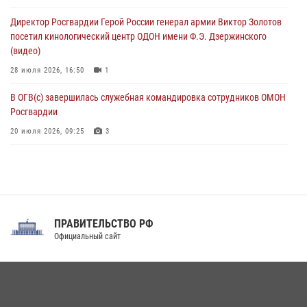
ограниченными возможностями здоровья (видео)
Директор Росгвардии Герой России генерал армии Виктор Золотов
08 августа 2026, 06:32
1
посетил кинологический центр ОДОН имени Ф.Э. Дзержинского
(видео)
28 июля 2026, 16:50
1
В ОГВ(с) завершилась служебная командировка сотрудников ОМОН
Росгвардии
20 июля 2026, 09:25
3
Директор Росгвардии Герой России генерал армии Виктор Золотов
поздравил специалистов подразделений тыла с профессиональным
праздником
31 июля 2026, 21:01
ПРАВИТЕЛЬСТВО РФ
Праздник «Один день с Росгвардией» к 105-летию Центрального
Официальный сайт
округа прошел на Поклонной горе
18 июля 2026, 13:43
15
1
При силовой поддержке СОБР Росгвардии в Иркутской области