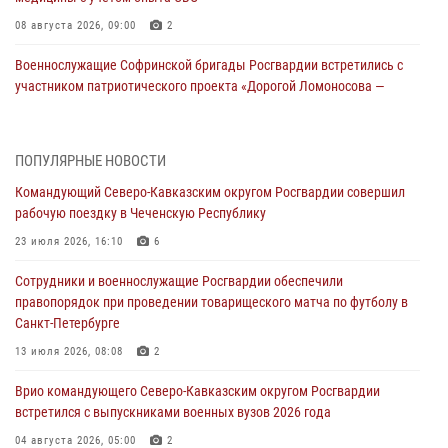
08 августа 2026, 09:00
2
Военнослужащие Софринской бригады Росгвардии встретились с
участником патриотического проекта «Дорогой Ломоносова —
дорогой к Победе в СВО» (видео)
08 августа 2026, 07:00
2
1
ПОПУЛЯРНЫЕ НОВОСТИ
В Кабардино-Балкарии сотрудники Росгвардии провели турнир по
Командующий Северо-Кавказским округом Росгвардии совершил
настольному теннису ко Дню физкультурника
рабочую поездку в Чеченскую Республику
08 августа 2026, 07:00
23 июля 2026, 16:10
6
Росгвардейцы обеспечили безопасность «Поезда Победы» в
Сотрудники и военнослужащие Росгвардии обеспечили
Кузбассе
правопорядок при проведении товарищеского матча по футболу в
08 августа 2026, 07:00
Санкт-Петербурге
ОМОН «Ойрат» Управления Росгвардии по Республике Калмыкия
13 июля 2026, 08:08
2
исполнилось 20 лет
Врио командующего Северо-Кавказским округом Росгвардии
08 августа 2026, 07:00
встретился с выпускниками военных вузов 2026 года
В Москве росгвардейцы оказали помощь медикам и девушке с
04 августа 2026, 05:00
2