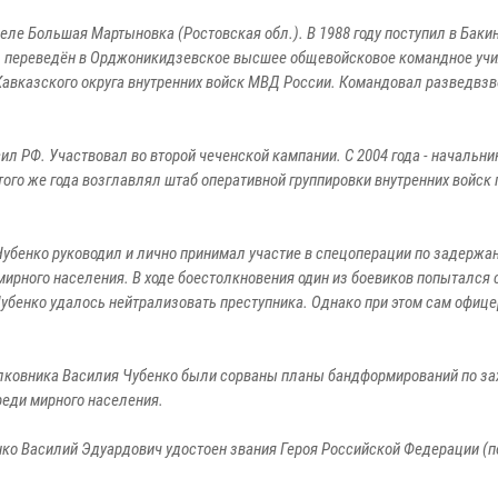
селе Большая Мартыновка (Ростовская обл.). В 1988 году поступил в Баки
ыл переведён в Орджоникидзевское высшее общевойсковое командное уч
Кавказского округа внутренних войск МВД России. Командовал разведвзв
 РФ. Участвовал во второй чеченской кампании. С 2004 года - начальни
того же года возглавлял штаб оперативной группировки внутренних войск 
 Чубенко руководил и лично принимал участие в спецоперации по задержа
мирного населения. В ходе боестолкновения один из боевиков попытался 
убенко удалось нейтрализовать преступника. Однако при этом сам офиц
олковника Василия Чубенко были сорваны планы бандформирований по за
еди мирного населения.
нко Василий Эдуардович удостоен звания Героя Российской Федерации (п