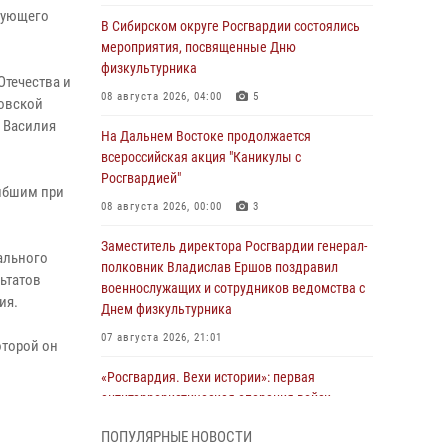
дующего
В Сибирском округе Росгвардии состоялись
мероприятия, посвященные Дню
физкультурника
Отечества и
08 августа 2026, 04:00
5
ковской
 Василия
На Дальнем Востоке продолжается
всероссийская акция "Каникулы с
Росгвардией"
ибшим при
08 августа 2026, 00:00
3
Заместитель директора Росгвардии генерал-
ального
полковник Владислав Ершов поздравил
ьтатов
военнослужащих и сотрудников ведомства с
ия.
Днем физкультурника
07 августа 2026, 21:01
оторой он
«Росгвардия. Вехи истории»: первая
антитеррористическая операция войск
правопорядка
ПОПУЛЯРНЫЕ НОВОСТИ
07 августа 2026, 15:28
1