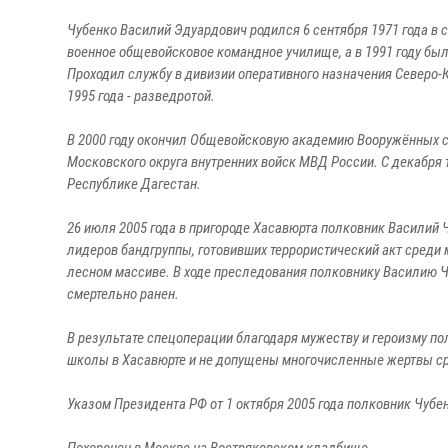
Чубенко Василий Эдуардович родился 6 сентября 1971 года в 
военное общевойсковое командное училище, а в 1991 году б
Проходил службу в дивизии оперативного назначения Северо-
1995 года - разведротой.
В 2000 году окончил Общевойсковую академию Вооружённых сил
Московского округа внутренних войск МВД России. С декабря 
Республике Дагестан.
26 июля 2005 года в пригороде Хасавюрта полковник Василий
лидеров бандгруппы, готовивших террористический акт среди 
лесном массиве. В ходе преследования полковнику Василию Ч
смертельно ранен.
В результате спецоперации благодаря мужеству и героизму п
школы в Хасавюрте и не допущены многочисленные жертвы ср
Указом Президента РФ от 1 октября 2005 года полковник Чубе