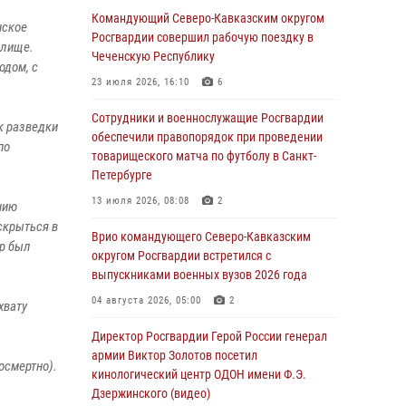
Командующий Северо-Кавказским округом
нское
В Башкортостане при силовой поддержке
Росгвардии совершил рабочую поездку в
илище.
спецназа Росгвардии пресечена
Чеченскую Республику
одом, с
противоправная деятельность, связанная с
23 июля 2026, 16:10
6
пропагандой терроризма (видео)
Сотрудники и военнослужащие Росгвардии
07 августа 2026, 13:30
1
к разведки
обеспечили правопорядок при проведении
по
В Югре при содействии спецназа Росгвардии
товарищеского матча по футболу в Санкт-
пресечено более 180 нарушений
Петербурге
миграционного законодательства
13 июля 2026, 08:08
2
нию
07 августа 2026, 12:54
скрыться в
Врио командующего Северо-Кавказским
ер был
Тонувшего ребенка спас росгвардеец в
округом Росгвардии встретился с
Краснодарском крае
выпускниками военных вузов 2026 года
07 августа 2026, 12:37
04 августа 2026, 05:00
2
хвату
Юные гости из летних лагерей посетили
Директор Росгвардии Герой России генерал
кинологический центр Росгвардии (видео)
армии Виктор Золотов посетил
осмертно).
кинологический центр ОДОН имени Ф.Э.
07 августа 2026, 12:20
3
1
Дзержинского (видео)