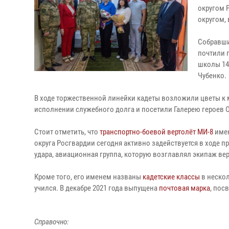
округом 
округом,
Собравши
почтили 
школы 14
Чубенко.
В ходе торжественной линейки кадеты возложили цветы к
исполнении служебного долга и посетили Галерею героев О
Стоит отметить, что
транспортно-боевой вертолёт МИ-8
имен
округа Росгвардии сегодня активно задействуется в ходе 
удара, авиационная группа, которую возглавлял экипаж ве
Кроме того, его именем названы
кадетские классы
в нескол
учился. В декабре 2021 года выпущена
почтовая марка
, пос
Справочно: