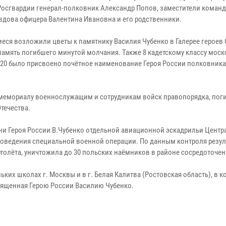
Росгвардии генерал-полковник Александр Попов, заместители коман
 вдова офицера Валентина Ивановна и его родственники.
еся возложили цветы к памятнику Василия Чубенко в Галерее героев 
память погибшего минутой молчания. Также 8 кадетскому классу мос
20 было присвоено почётное наименование Героя России полковника
 мемориалу военнослужащим и сотрудникам войск правопорядка, пог
течества.
и Героя России В.Чубенко отдельной авиационной эскадрильи Центр
проведения специальной военной операции. По данным контроля резул
ртолёта, уничтожила до 30 польских наёмников в районе сосредоточен
ьких школах г. Москвы и в г. Белая Калитва (Ростовская область), в к
вященная Герою России Василию Чубенко.