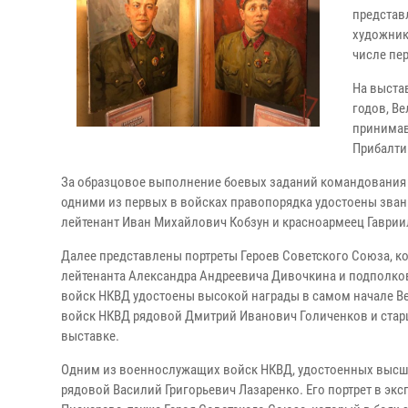
представ
художник
числе пе
На выста
годов, В
принимав
Прибалти
За образцовое выполнение боевых заданий командования 
одними из первых в войсках правопорядка удостоены зван
лейтенант Иван Михайлович Кобзун и красноармеец Гаврии
Далее представлены портреты Героев Советского Союза, ко
лейтенанта Александра Андреевича Дивочкина и подполко
войск НКВД удостоены высокой награды в самом начале Ве
войск НКВД рядовой Дмитрий Иванович Голиченков и стар
выставке.
Одним из военнослужащих войск НКВД, удостоенных высшей 
рядовой Василий Григорьевич Лазаренко. Его портрет в э