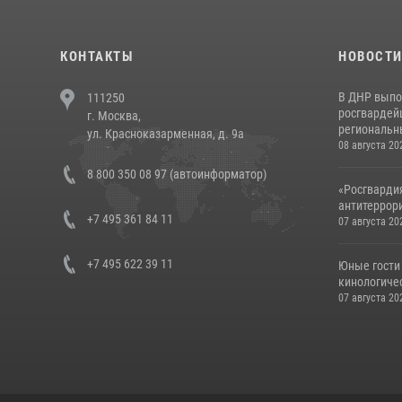
КОНТАКТЫ
НОВОСТ
В ДНР выпо
111250
росгвардей
г. Москва,
региональны
ул. Красноказарменная, д. 9а
08 августа 20
8 800 350 08 97 (автоинформатор)
«Росгвардия
антитеррори
+7 495 361 84 11
07 августа 20
+7 495 622 39 11
Юные гости 
кинологичес
07 августа 20