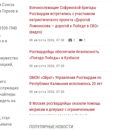
я Союза
Военнослужащие Софринской бригады
 Героев в
Росгвардии встретились с участником
патриотического проекта «Дорогой
Ломоносова — дорогой к Победе в СВО»
1939-1940
(видео)
,
 и в
08 августа 2026, 07:00
2
1
Росгвардейцы обеспечили безопасность
 мужество
«Поезда Победы» в Кузбассе
жецкий,
08 августа 2026, 07:00
ОМОН «Ойрат» Управления Росгвардии по
шего
Республике Калмыкия исполнилось 20 лет
нослужащих
08 августа 2026, 07:00
снайперы
идеть на
В Москве росгвардейцы оказали помощь
медикам и девушке с ограниченными
возможностями здоровья (видео)
 стал
ьевича
08 августа 2026, 06:32
1
ПОПУЛЯРНЫЕ НОВОСТИ