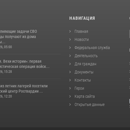
И
НАВИГАЦИЯ
лняющие задачи СВО
Главная
цы получают из дома
Новости
...
26, 05:00
Федеральная служба
Деятельность
. Вехи истории»: первая
Для граждан
стическая операция войск...
26, 15:28
Документы
Контакты
из летних лагерей посетили
Герои
кий центр Росгвардии ...
Карта сайта
26, 12:20
Открытые данные