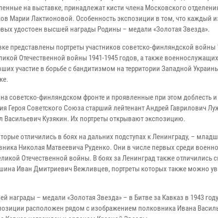
ленные на выставке, принадлежат кисти члена Московского отделени
ов Марии Лактионовой. Особенность экспозиции в том, что каждый из
рвых удостоен высшей награды Родины – медали «Золотая Звезда».
вке представлены портреты участников советско-финляндской войны 
еликой Отечественной войны 1941-1945 годов, а также военнослужащих
ших участие в борьбе с бандитизмом на территории Западной Украины
ке.
на советско-финляндском фронте и проявленные при этом доблесть и
ия Героя Советского Союза старший лейтенант Андрей Гаврилович Лу
л Васильевич Кузякин. Их портреты открывают экспозицию.
торые отличились в боях на дальних подступах к Ленинграду, – млад
вника Николая Матвеевича Руденко. Они в числе первых среди воен
ликой Отечественной войны. В боях за Ленинград также отличились 
шина Иван Дмитриевич Вежливцев, портреты которых также можно ув
награды – медали «Золотая Звезда» – в Битве за Кавказ в 1943 году,
кспозиции расположен рядом с изображением полковника Ивана Васил