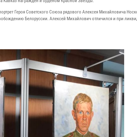
 за Кавказ награжден и орденом Красной Звезды.
портрет Героя Советского Союза рядового Алексея Михайловича Носк
освобождению Белоруссии. Алексей Михайлович отличился и при ликв