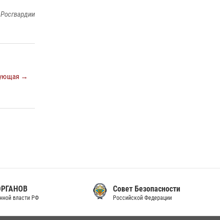
законодательства (видео)
 Росгвардии
30 июля 2026, 08:00
1
В Челябинске росгвардейцы задержали
злоумышленников, напавших на бригаду
скорой помощи (видео)
ующая →
14 июля 2026, 12:20
1
Состоялась рабочая встреча директора
Росгвардии Героя России генерала армии
Виктора Золотова с заместителем
полномочного представителя Президента
Российской Федерации в Северо-Кавказском
федеральном округе Виталием Кузнецовым
30 июля 2026, 15:35
4
Совет Безопасности
Российской Федерации