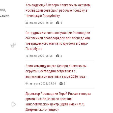
Спецназ Росгвардии в Марий Эл почтил
Командующий Северо-Кавказским округом
ова,
память товарища на тактическом турнире
Росгвардии совершил рабочую поездку в
идации
(видео)
Чеченскую Республику
08 августа 2026, 06:15
9
1
23 июля 2026, 16:10
6
День физкультурника в Уральском округе
Сотрудники и военнослужащие Росгвардии
Росгвардии отметили турнирами, мастер-
обеспечили правопорядок при проведении
классами и легкоатлетическими забегами
товарищеского матча по футболу в Санкт-
Петербурге
08 августа 2026, 06:03
9
13 июля 2026, 08:08
2
Кинологи Росгвардии со всей страны
приступили к новому курсу подготовки на
Врио командующего Северо-Кавказским
Урале
округом Росгвардии встретился с
выпускниками военных вузов 2026 года
08 августа 2026, 05:00
3
04 августа 2026, 05:00
2
В ДНР выполняющие задачи СВО
росгвардейцы получают из дома
Директор Росгвардии Герой России генерал
региональные газеты и поддержку земляков
армии Виктор Золотов посетил
кинологический центр ОДОН имени Ф.Э.
08 августа 2026, 05:00
Дзержинского (видео)