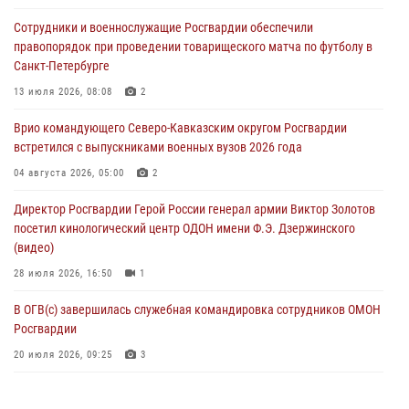
Кинологи Росгвардии со всей страны приступили к новому курсу
Сотрудники и военнослужащие Росгвардии обеспечили
подготовки на Урале
правопорядок при проведении товарищеского матча по футболу в
08 августа 2026, 05:00
3
Санкт-Петербурге
В ДНР выполняющие задачи СВО росгвардейцы получают из дома
13 июля 2026, 08:08
2
региональные газеты и поддержку земляков
Врио командующего Северо-Кавказским округом Росгвардии
08 августа 2026, 05:00
встретился с выпускниками военных вузов 2026 года
Комплексные проверки безопасности объектов образования с
04 августа 2026, 05:00
2
участием Росгвардии продолжаются на Урале
Директор Росгвардии Герой России генерал армии Виктор Золотов
08 августа 2026, 04:01
5
посетил кинологический центр ОДОН имени Ф.Э. Дзержинского
(видео)
28 июля 2026, 16:50
1
В ОГВ(с) завершилась служебная командировка сотрудников ОМОН
Росгвардии
20 июля 2026, 09:25
3
Директор Росгвардии Герой России генерал армии Виктор Золотов