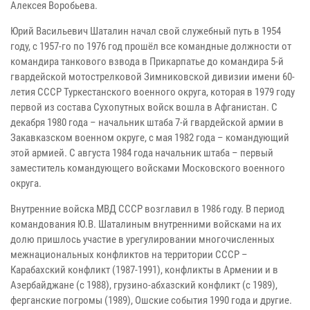
Алексея Воробьева.
Юрий Васильевич Шаталин начал свой служебный путь в 1954
году, с 1957-го по 1976 год прошёл все командные должности от
командира танкового взвода в Прикарпатье до командира 5-й
гвардейской мотострелковой Зимниковской дивизии имени 60-
летия СССР Туркестанского военного округа, которая в 1979 году
первой из состава Сухопутных войск вошла в Афганистан. С
декабря 1980 года – начальник штаба 7-й гвардейской армии в
Закавказском военном округе, с мая 1982 года – командующий
этой армией. С августа 1984 года начальник штаба – первый
заместитель командующего войсками Московского военного
округа.
Внутренние войска МВД СССР возглавил в 1986 году. В период
командования Ю.В. Шаталиным внутренними войсками на их
долю пришлось участие в урегулировании многочисленных
межнациональных конфликтов на территории СССР –
Карабахский конфликт (1987-1991), конфликты в Армении и в
Азербайджане (с 1988), грузино-абхазский конфликт (с 1989),
ферганские погромы (1989), Ошские события 1990 года и другие.