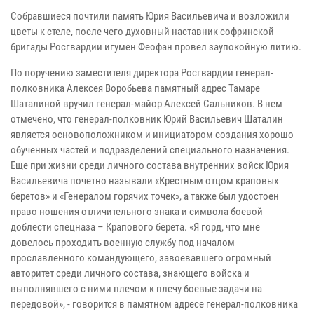
Собравшиеся почтили память Юрия Васильевича и возложили
цветы к стеле, после чего духовный наставник софринской
бригады Росгвардии игумен Феофан провел заупокойную литию.
По поручению заместителя директора Росгвардии генерал-
полковника Алексея Воробьева памятный адрес Тамаре
Шаталиной вручил генерал-майор Алексей Сальников. В нем
отмечено, что генерал-полковник Юрий Васильевич Шаталин
является основоположником и инициатором создания хорошо
обученных частей и подразделений специального назначения.
Еще при жизни среди личного состава внутренних войск Юрия
Васильевича почетно называли «Крестным отцом краповых
беретов» и «Генералом горячих точек», а также был удостоен
право ношения отличительного знака и символа боевой
доблести спецназа – Крапового берета. «Я горд, что мне
довелось проходить военную службу под началом
прославленного командующего, завоевавшего огромный
авторитет среди личного состава, знающего войска и
выполнявшего с ними плечом к плечу боевые задачи на
передовой», - говорится в памятном адресе генерал-полковника