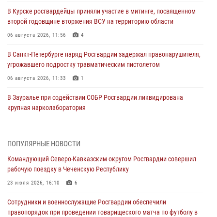
В Курске росгвардейцы приняли участие в митинге, посвященном
второй годовщине вторжения ВСУ на территорию области
06 августа 2026, 11:56
4
В Санкт-Петербурге наряд Росгвардии задержал правонарушителя,
угрожавшего подростку травматическим пистолетом
06 августа 2026, 11:33
1
В Зауралье при содействии СОБР Росгвардии ликвидирована
крупная нарколаборатория
06 августа 2026, 11:27
В Москве росгвардейцы задержали троих мужчин, устроивших
ПОПУЛЯРНЫЕ НОВОСТИ
пьяный дебош в баре (видео)
Командующий Северо-Кавказским округом Росгвардии совершил
06 августа 2026, 11:20
1
рабочую поездку в Чеченскую Республику
Взрывотехники Росгвардии на Ставрополье обезвредили снаряд
23 июля 2026, 16:10
6
времен Великой Отечественной войны
Сотрудники и военнослужащие Росгвардии обеспечили
06 августа 2026, 11:15
правопорядок при проведении товарищеского матча по футболу в