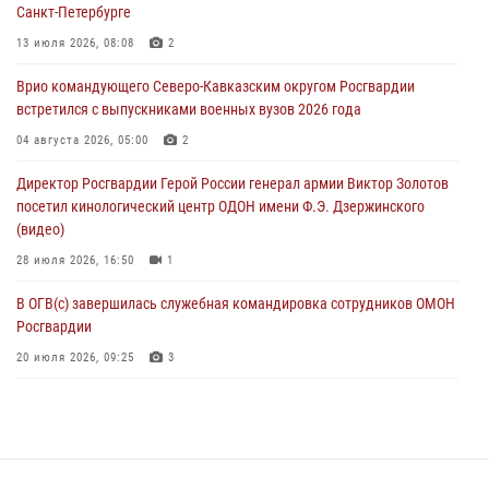
Санкт-Петербурге
Подвиги героев‑росгвардейцев увековечили в новой музейной
экспозиции белгородского музея‑диорамы «Курская битва.
13 июля 2026, 08:08
2
Белгородское направление»
Врио командующего Северо-Кавказским округом Росгвардии
06 августа 2026, 10:30
3
встретился с выпускниками военных вузов 2026 года
Охрану общественного порядка и безопасность на футбольном
04 августа 2026, 05:00
2
матче в Москве обеспечила Росгвардия (видео)
Директор Росгвардии Герой России генерал армии Виктор Золотов
06 августа 2026, 10:13
1
посетил кинологический центр ОДОН имени Ф.Э. Дзержинского
(видео)
28 июля 2026, 16:50
1
В ОГВ(с) завершилась служебная командировка сотрудников ОМОН
Росгвардии
20 июля 2026, 09:25
3
Директор Росгвардии Герой России генерал армии Виктор Золотов
поздравил специалистов подразделений тыла с профессиональным
праздником
31 июля 2026, 21:01