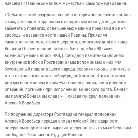
навсегда ставшие символом мужества и самопожертвования.
«События самой разрушительной в истории человечества войны
с каждым годом отдаляются от нас, но мы никогда не должны
забывать о подвигах, совершенных нашими предками во имя
свободы и независимости нашей Родины. Проявляя
самоотверженность, отвагу, верность воинскому долгу, в годы
Великой Отечественной войны в боях погибли 98 тысяч
военнослужащих войск НКВД. Сегодня у памятника «Воинам
внутренних войск и Росгвардии» мы вспоминаем о них, чтя
бессмертный подвиг нашего народа, склоняя головы в память о
тех, кто отдал жизнь за свободу родной земли. В эти памятные
дни мы вспоминаем и всех участников специальной военной
операции, погибших при исполнении воинского долга. Вечная
им память! Вечная им слава!», – сказал генерал-полковник
Алексей Воробьев.
По поручению директора Росгвардии генерал-полковник
Алексей Воробьев передал слова глубокой благодарности
ветеранам ведомства и выразил уверенность, что мы обеспечим
свободное, безопасное будущее России.