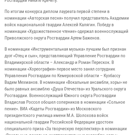
Росгвардии Никите Кречету.
По итогам конкурса диплом лауреата первой степени в
номинации «Авторская песня» получил представитель Академии
войск национальной гвардии Алексей Калягин. Победу в
номинации «Художественное чтение» одержал военнослужащий
Приволжского округа Росгвардии Артем Баженов.
В номинации «Инструментальная музыка» лучшим был признан
дуэт «Отец и сын», представляющий Управление Росгвардии по
Владимирской области – Александр и Роман Перескок. В
номинации «Хореография» первое место занял сотрудник
Управления Росгвардии по Кемеровской области – Кузбассу
Вадим Мехманов. В номинации «Вокальные ансамбли, хоры» не
было равных ансамблю «Душа Отечества» из Уральского округа
Росгвардии. Военнослужащий Южного округа Росгвардии
Владислав Россол обошел соперников в номинации «Сольное
пение». ВИА «Кадеты Росгвардии» из Московского
президентского училища имени М.А. Шолохова войск
национальной гвардии Российской Федерации удостоен
специального приза «За творческую перспективу» в номинации