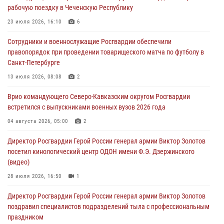
09 августа 2026, 11:00
1
рабочую поездку в Чеченскую Республику
Росгвардейцы в зоне СВО передали подарки детям и помогли
23 июля 2026, 16:10
6
нуждающимся гражданам
Сотрудники и военнослужащие Росгвардии обеспечили
09 августа 2026, 09:00
правопорядок при проведении товарищеского матча по футболу в
Санкт-Петербурге
В Чеченской Республике пожарные расчеты Росгвардии и МЧС
отработали межведомственное взаимодействие
13 июля 2026, 08:08
2
09 августа 2026, 08:00
2
Врио командующего Северо-Кавказским округом Росгвардии
встретился с выпускниками военных вузов 2026 года
В Центральных регионах России продолжается ведомственная
акция «Каникулы с Росгвардией»
04 августа 2026, 05:00
2
09 августа 2026, 08:00
8
Директор Росгвардии Герой России генерал армии Виктор Золотов
посетил кинологический центр ОДОН имени Ф.Э. Дзержинского
(видео)
28 июля 2026, 16:50
1
Директор Росгвардии Герой России генерал армии Виктор Золотов
поздравил специалистов подразделений тыла с профессиональным
праздником