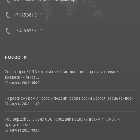
семинар по вопросам развития вневедомственной охраны
Росгвардии (видео)
+7 495 361 84 11
06 августа 2026, 14:47
10
1
+7 495 622 39 11
НОВОСТИ
Операторы БПЛА «стальной» бригады Росгварди уничтожили
вражеский гекса...
10 августа 2026, 05:00
«Я расскажу вам о Герое»: подвиг Героя России Сергея Перца (видео)
09 августа 2026, 11:00
Росгвардейцы в зоне СВО передали подарки детям и помогли
нуждающимся г...
09 августа 2026, 09:00