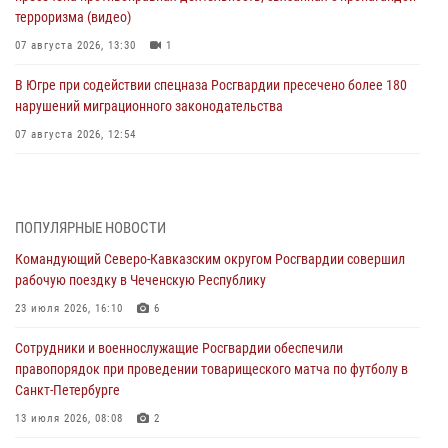
терроризма (видео)
07 августа 2026, 13:30
1
В Югре при содействии спецназа Росгвардии пресечено более 180
нарушений миграционного законодательства
07 августа 2026, 12:54
Тонувшего ребенка спас росгвардеец в Краснодарском крае
07 августа 2026, 12:37
ПОПУЛЯРНЫЕ НОВОСТИ
Юные гости из летних лагерей посетили кинологический центр
Командующий Северо-Кавказским округом Росгвардии совершил
Росгвардии (видео)
рабочую поездку в Чеченскую Республику
07 августа 2026, 12:20
3
1
23 июля 2026, 16:10
6
Представители ФСБ России по Уральскому округу Росгвардии и
Сотрудники и военнослужащие Росгвардии обеспечили
ветераны военной контрразведки почтили память Николая
правопорядок при проведении товарищеского матча по футболу в
Кузнецова
Санкт-Петербурге
07 августа 2026, 12:00
4
13 июля 2026, 08:08
2
Ветеран войск правопорядка генерал-майор Иван Пияшев – герой