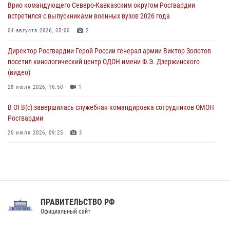
Врио командующего Северо-Кавказским округом Росгвардии
выпуска «Легенды армии с Александром Маршалом»
встретился с выпускниками военных вузов 2026 года
07 августа 2026, 12:00
04 августа 2026, 05:00
2
Росгвардейцы пресекли попытку руферов подняться на крышу
Директор Росгвардии Герой России генерал армии Виктор Золотов
Смольного собора в Санкт-Петербурге (видео)
посетил кинологический центр ОДОН имени Ф.Э. Дзержинского
07 августа 2026, 11:34
3
1
(видео)
28 июля 2026, 16:50
1
В ОГВ(с) завершилась служебная командировка сотрудников ОМОН
Росгвардии
20 июля 2026, 09:25
3
Директор Росгвардии Герой России генерал армии Виктор Золотов
поздравил специалистов подразделений тыла с профессиональным
праздником
31 июля 2026, 21:01
ПРАВИТЕЛЬСТВО РФ
Праздник «Один день с Росгвардией» к 105-летию Центрального
Официальный сайт
округа прошел на Поклонной горе