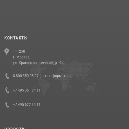
18 июля 2026, 13:43
15
1
При силовой поддержке СОБР Росгвардии в Иркутской области
повели рейды по соблюдению миграционного законодательства
(видео)
30 июля 2026, 08:00
1
КОНТАКТЫ
В Челябинске росгвардейцы задержали злоумышленников,
111250
напавших на бригаду скорой помощи (видео)
г. Москва,
14 июля 2026, 12:20
1
ул. Красноказарменная, д. 9а
В Росгвардии прошла военно-научная конференция по обобщению
8 800 350 08 97 (автоинформатор)
боевого опыта
08 июля 2026, 07:01
+7 495 361 84 11
+7 495 622 39 11