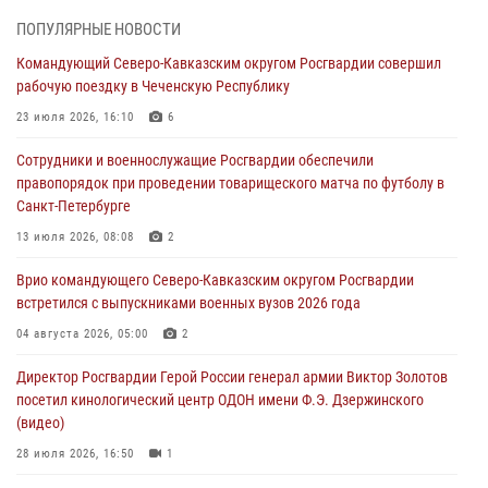
07 августа 2026, 21:01
ПОПУЛЯРНЫЕ НОВОСТИ
«Росгвардия. Вехи истории»: первая антитеррористическая
Командующий Северо-Кавказским округом Росгвардии совершил
операция войск правопорядка
рабочую поездку в Чеченскую Республику
07 августа 2026, 15:28
1
23 июля 2026, 16:10
6
В Башкортостане при силовой поддержке спецназа Росгвардии
Сотрудники и военнослужащие Росгвардии обеспечили
пресечена противоправная деятельность, связанная с пропагандой
правопорядок при проведении товарищеского матча по футболу в
терроризма (видео)
Санкт-Петербурге
07 августа 2026, 13:30
1
13 июля 2026, 08:08
2
В Югре при содействии спецназа Росгвардии пресечено более 180
Врио командующего Северо-Кавказским округом Росгвардии
нарушений миграционного законодательства
встретился с выпускниками военных вузов 2026 года
07 августа 2026, 12:54
04 августа 2026, 05:00
2
Тонувшего ребенка спас росгвардеец в Краснодарском крае
Директор Росгвардии Герой России генерал армии Виктор Золотов
07 августа 2026, 12:37
посетил кинологический центр ОДОН имени Ф.Э. Дзержинского
(видео)
28 июля 2026, 16:50
1