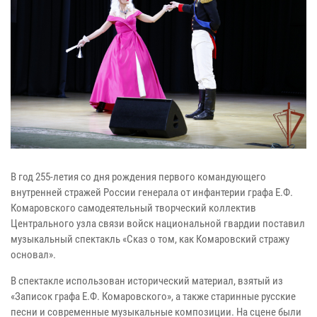
В год 255-летия со дня рождения первого командующего
внутренней стражей России генерала от инфантерии графа Е.Ф.
Комаровского самодеятельный творческий коллектив
Центрального узла связи войск национальной гвардии поставил
музыкальный спектакль «Сказ о том, как Комаровский стражу
основал».
В спектакле использован исторический материал, взятый из
«Записок графа Е.Ф. Комаровского», а также старинные русские
песни и современные музыкальные композиции. На сцене были