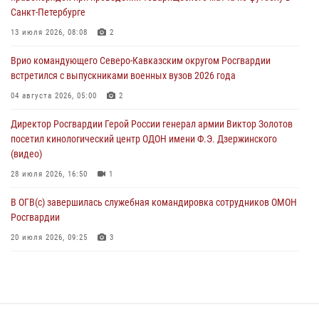
08 августа 2026, 05:00
3
Санкт-Петербурге
В ДНР выполняющие задачи СВО росгвардейцы получают из дома
13 июля 2026, 08:08
2
региональные газеты и поддержку земляков
Врио командующего Северо-Кавказским округом Росгвардии
08 августа 2026, 05:00
встретился с выпускниками военных вузов 2026 года
Комплексные проверки безопасности объектов образования с
04 августа 2026, 05:00
2
участием Росгвардии продолжаются на Урале
Директор Росгвардии Герой России генерал армии Виктор Золотов
08 августа 2026, 04:01
5
посетил кинологический центр ОДОН имени Ф.Э. Дзержинского
(видео)
28 июля 2026, 16:50
1
В ОГВ(с) завершилась служебная командировка сотрудников ОМОН
Росгвардии
20 июля 2026, 09:25
3
Директор Росгвардии Герой России генерал армии Виктор Золотов
поздравил специалистов подразделений тыла с профессиональным
праздником
31 июля 2026, 21:01