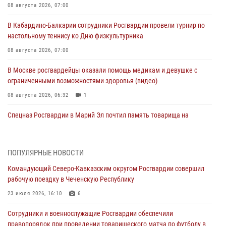
08 августа 2026, 07:00
В Кабардино-Балкарии сотрудники Росгвардии провели турнир по
настольному теннису ко Дню физкультурника
08 августа 2026, 07:00
В Москве росгвардейцы оказали помощь медикам и девушке с
ограниченными возможностями здоровья (видео)
08 августа 2026, 06:32
1
Спецназ Росгвардии в Марий Эл почтил память товарища на
тактическом турнире (видео)
08 августа 2026, 06:15
9
1
ПОПУЛЯРНЫЕ НОВОСТИ
День физкультурника в Уральском округе Росгвардии отметили
Командующий Северо-Кавказским округом Росгвардии совершил
турнирами, мастер-классами и легкоатлетическими забегами
рабочую поездку в Чеченскую Республику
08 августа 2026, 06:03
9
23 июля 2026, 16:10
6
Кинологи Росгвардии со всей страны приступили к новому курсу
Сотрудники и военнослужащие Росгвардии обеспечили
подготовки на Урале
правопорядок при проведении товарищеского матча по футболу в