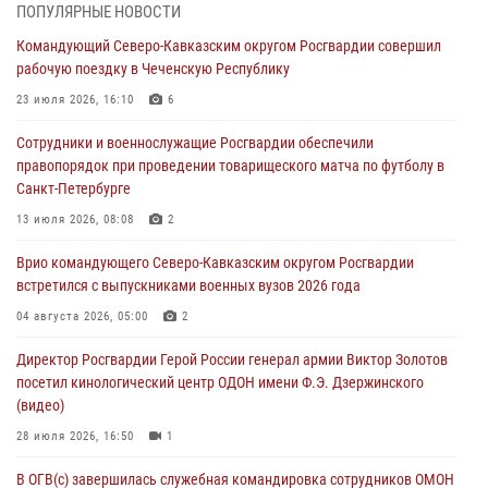
ПОПУЛЯРНЫЕ НОВОСТИ
Ветеран войск правопорядка генерал-майор Иван Пияшев – герой
Командующий Северо-Кавказским округом Росгвардии совершил
выпуска «Легенды армии с Александром Маршалом»
рабочую поездку в Чеченскую Республику
07 августа 2026, 12:00
23 июля 2026, 16:10
6
Представители ФСБ России по Уральскому округу Росгвардии и
Сотрудники и военнослужащие Росгвардии обеспечили
ветераны военной контрразведки почтили память Николая
правопорядок при проведении товарищеского матча по футболу в
Кузнецова
Санкт-Петербурге
07 августа 2026, 12:00
4
13 июля 2026, 08:08
2
Росгвардейцы пресекли попытку руферов подняться на крышу
Врио командующего Северо-Кавказским округом Росгвардии
Смольного собора в Санкт-Петербурге (видео)
встретился с выпускниками военных вузов 2026 года
07 августа 2026, 11:34
3
1
04 августа 2026, 05:00
2
В Курске росгвардейцы провели занятие по основам
Директор Росгвардии Герой России генерал армии Виктор Золотов
взрывобезопасности
посетил кинологический центр ОДОН имени Ф.Э. Дзержинского
07 августа 2026, 11:33
(видео)
28 июля 2026, 16:50
1
В ОГВ(с) завершилась служебная командировка сотрудников ОМОН