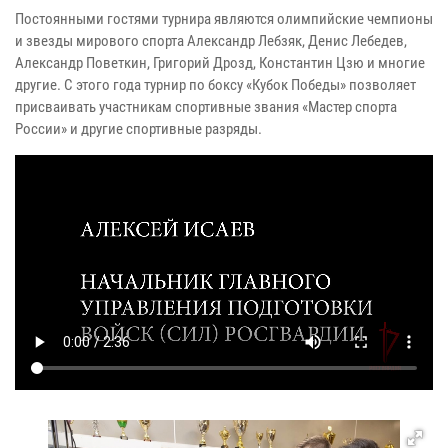
Постоянными гостями турнира являются олимпийские чемпионы
и звезды мирового спорта Александр Лебзяк, Денис Лебедев,
Александр Поветкин, Григорий Дрозд, Константин Цзю и многие
другие. С этого года турнир по боксу «Кубок Победы» позволяет
присваивать участникам спортивные звания «Мастер спорта
России» и другие спортивные разряды.