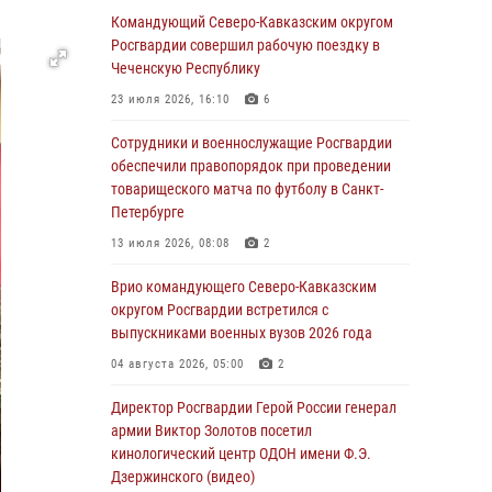
Командующий Северо-Кавказским округом
06 августа 2026, 13:24
Росгвардии совершил рабочую поездку в
Росгвардейцы задержали мужчину,
Чеченскую Республику
открывшего стрельбу в Подмосковье (видео)
23 июля 2026, 16:10
6
06 августа 2026, 12:35
1
Сотрудники и военнослужащие Росгвардии
Росгвардейцы провели выставку вооружения
обеспечили правопорядок при проведении
для участников сбора «Гвардеец» в Пензе
товарищеского матча по футболу в Санкт-
(видео)
Петербурге
06 августа 2026, 12:00
2
1
13 июля 2026, 08:08
2
В Курске росгвардейцы приняли участие в
Врио командующего Северо-Кавказским
митинге, посвященном второй годовщине
округом Росгвардии встретился с
вторжения ВСУ на территорию области
выпускниками военных вузов 2026 года
06 августа 2026, 11:56
4
04 августа 2026, 05:00
2
В Санкт-Петербурге наряд Росгвардии
Директор Росгвардии Герой России генерал
задержал правонарушителя, угрожавшего
армии Виктор Золотов посетил
подростку травматическим пистолетом
кинологический центр ОДОН имени Ф.Э.
Дзержинского (видео)
06 августа 2026, 11:33
1