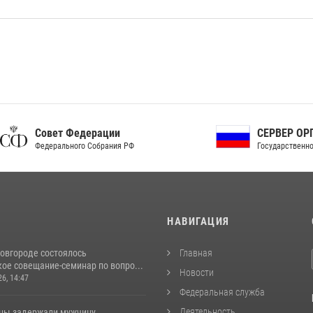
ет Федерации
СЕРВЕР ОРГАНОВ
рального Собрания РФ
Государственной власти РФ
И
НАВИГАЦИЯ
овгороде состоялось
Главная
ое совещание-семинар по вопро...
Новости
26, 14:47
Федеральная служба
Деятельность
цы задержали мужчину,