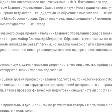
й дивизии оперативного назначения имени Ф.Э. Дзержинского под
твом Главного управления образования и науки Росгвардии начался 
фицерами ведомства – кандидатами на обучение в высших военных уч
ях Минобороны России. Среди них – участники специальной военной 
ные государственных наград.
 учебного сбора провёл начальник Главного управления образования 
ии генерал-майор Александр Медведев. Обращаясь к участникам, он от
аниям никогда не бывает лёгким, но закалка, боевой опыт и стремлени
ршенствованию помогут офицерам успешно выдержать вступительн
ости духа, удачи и выразил уверенность, что они с честью пройдут 
стрируют высокий уровень подготовки.
о оценке уровня профессиональной подготовки, психологический отбо
 и специалистами структурных подразделений центрального аппарата
и, а также проверку физической подготовки специалистами спортивн
по профильным дисциплинам, по результатам которых к обучению в в
авших эти испытания.