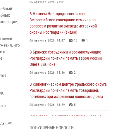
06 августа 2026, 21:01
учебный
В Нижнем Новгороде состоялось
ебных
Всероссийское совещание-семинар по
операции,
вопросам развития вневедомственной
охраны Росгвардии (видео)
и науки
06 августа 2026, 14:47
10
1
метил, что
е к
В Брянске сотрудники и военнослужащие
ые
Росгвардии почтили память Героя России
Олега Визнюка
06 августа 2026, 14:36
2
этот
В кинологическом центре Уральского округа
Росгвардии почтили память товарищей,
р,
погибших при исполнении воинского долга
ого
06 августа 2026, 13:29
5
В Центральном округе Росгвардии прошли
едущих
мероприятия к 108‑летию генерала армии
ПОПУЛЯРНЫЕ НОВОСТИ
И.К. Яковлева