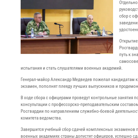
Отдельно
руководс
сбор с о
заведени
удостоен
Открытие
Росгвард
путь к зн
самосове
испытания и стать слушателями военных академий.
Генерал-майор Александр Медведев пожелал кандидатам креп
экзамен, пополнят плеяду лучших выпускников и продемон
В ходе сбора с офицерами проведут контрольные занятия п
консультации с профессорско-преподавательским составом
Росгвардии по направлениям служебно-боевой деятельност
комитета ведомства.
Завершится учебный сбор сдачей комплексных экзаменов 
военных академиях страны допустят офицеров, успешно сд