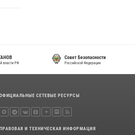
законодательства (видео)
30 июля 2026, 08:00
1
В Челябинске росгвардейцы задержали
злоумышленников, напавших на бригаду
скорой помощи (видео)
14 июля 2026, 12:20
1
Совет Безопасности
В Росгвардии прошла военно-научная
Российской Федерации
конференция по обобщению боевого опыта
08 июля 2026, 07:01
ОФИЦИАЛЬНЫЕ СЕТЕВЫЕ РЕСУРСЫ
ПРАВОВАЯ И ТЕХНИЧЕСКАЯ ИНФОРМАЦИЯ