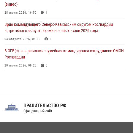
(видео)
Росгвардейцы приняли участие в акции «Волна памяти»,
посвящённой 83‑й годовщине освобождения Белгорода от
28 июля 2026, 16:50
1
немецко‑фашистских захватчиков
Врио командующего Северо-Кавказским округом Росгвардии
05 августа 2026, 12:13
1
встретился с выпускниками военных вузов 2026 года
04 августа 2026, 05:00
2
В ОГВ(с) завершилась служебная командировка сотрудников ОМОН
Росгвардии
20 июля 2026, 09:25
3
Директор Росгвардии Герой России генерал армии Виктор Золотов
поздравил специалистов подразделений тыла с профессиональным
праздником
31 июля 2026, 21:01
ПРАВИТЕЛЬСТВО РФ
Праздник «Один день с Росгвардией» к 105-летию Центрального
Официальный сайт
округа прошел на Поклонной горе
18 июля 2026, 13:43
15
1