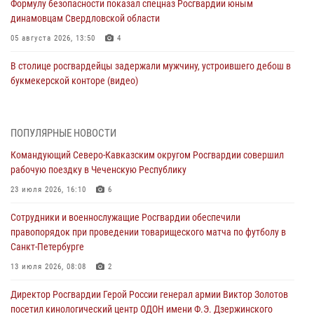
Формулу безопасности показал спецназ Росгвардии юным
динамовцам Свердловской области
05 августа 2026, 13:50
4
В столице росгвардейцы задержали мужчину, устроившего дебош в
букмекерской конторе (видео)
05 августа 2026, 13:25
1
В Удмуртии при силовой поддержке спецназа Росгвардии
ПОПУЛЯРНЫЕ НОВОСТИ
задержаны подозреваемые в мошенничестве под видом оказания
Командующий Северо-Кавказским округом Росгвардии совершил
оздоровительных услуг (видео)
рабочую поездку в Чеченскую Республику
05 августа 2026, 13:20
1
1
23 июля 2026, 16:10
6
В Москве дети сотрудников и военнослужащих Росгвардии
Сотрудники и военнослужащие Росгвардии обеспечили
посетили мастер-класс по художественной гимнастике
правопорядок при проведении товарищеского матча по футболу в
05 августа 2026, 13:00
3
Санкт-Петербурге
Офицеры Росгвардии и ветераны войск правопорядка почтили
13 июля 2026, 08:08
2
память генерала армии Ивана Кирилловича Яковлева
Директор Росгвардии Герой России генерал армии Виктор Золотов
05 августа 2026, 12:40
6
посетил кинологический центр ОДОН имени Ф.Э. Дзержинского