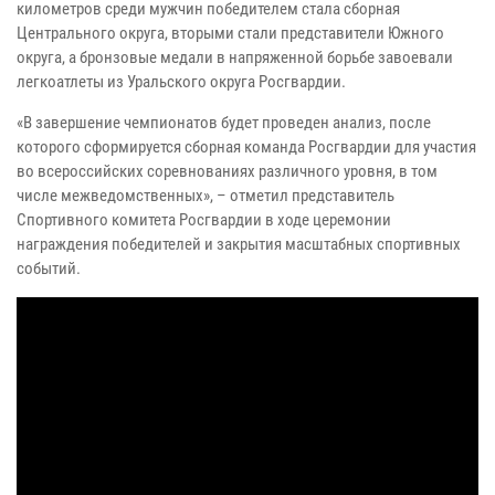
километров среди мужчин победителем стала сборная
Центрального округа, вторыми стали представители Южного
округа, а бронзовые медали в напряженной борьбе завоевали
легкоатлеты из Уральского округа Росгвардии.
«В завершение чемпионатов будет проведен анализ, после
которого сформируется сборная команда Росгвардии для участия
во всероссийских соревнованиях различного уровня, в том
числе межведомственных», – отметил представитель
Спортивного комитета Росгвардии в ходе церемонии
награждения победителей и закрытия масштабных спортивных
событий.