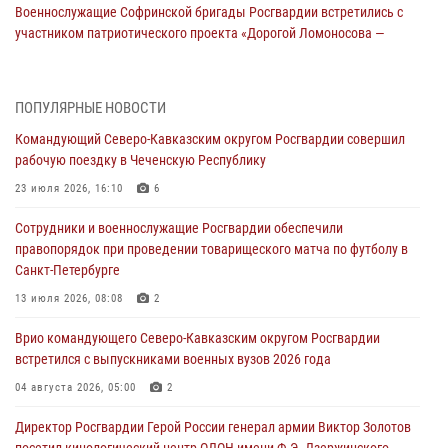
Военнослужащие Софринской бригады Росгвардии встретились с
участником патриотического проекта «Дорогой Ломоносова —
дорогой к Победе в СВО» (видео)
08 августа 2026, 07:00
2
1
ПОПУЛЯРНЫЕ НОВОСТИ
Росгвардейцы обеспечили безопасность «Поезда Победы» в
Командующий Северо-Кавказским округом Росгвардии совершил
Кузбассе
рабочую поездку в Чеченскую Республику
08 августа 2026, 07:00
23 июля 2026, 16:10
6
В Кабардино-Балкарии сотрудники Росгвардии провели турнир по
Сотрудники и военнослужащие Росгвардии обеспечили
настольному теннису ко Дню физкультурника
правопорядок при проведении товарищеского матча по футболу в
08 августа 2026, 07:00
Санкт-Петербурге
ОМОН «Ойрат» Управления Росгвардии по Республике Калмыкия
13 июля 2026, 08:08
2
исполнилось 20 лет
Врио командующего Северо-Кавказским округом Росгвардии
08 августа 2026, 07:00
встретился с выпускниками военных вузов 2026 года
В Москве росгвардейцы оказали помощь медикам и девушке с
04 августа 2026, 05:00
2
ограниченными возможностями здоровья (видео)
Директор Росгвардии Герой России генерал армии Виктор Золотов
08 августа 2026, 06:32
1
посетил кинологический центр ОДОН имени Ф.Э. Дзержинского