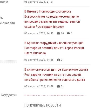
ние о
06 августа 2026, 21:01
В Нижнем Новгороде состоялось
Всероссийское совещание-семинар по
сь
вопросам развития вневедомственной
 и оказали
охраны Росгвардии (видео)
06 августа 2026, 14:47
10
1
В Брянске сотрудники и военнослужащие
Росгвардии почтили память Героя России
Олега Визнюка
06 августа 2026, 14:36
2
В кинологическом центре Уральского округа
Росгвардии почтили память товарищей,
погибших при исполнении воинского долга
06 августа 2026, 13:29
5
й Федерации
В Центральном округе Росгвардии прошли
мероприятия к 108‑летию генерала армии
ПОПУЛЯРНЫЕ НОВОСТИ
И.К. Яковлева