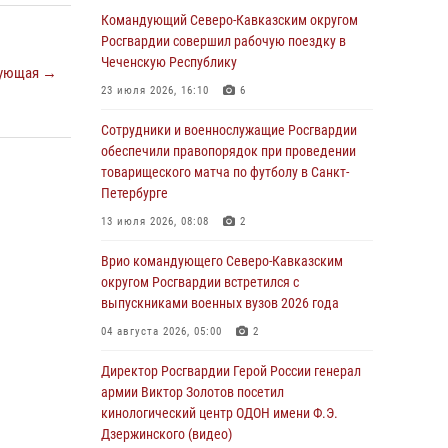
Командующий Северо-Кавказским округом
06 августа 2026, 13:24
Росгвардии совершил рабочую поездку в
Росгвардейцы задержали мужчину,
Чеченскую Республику
ующая →
открывшего стрельбу в Подмосковье (видео)
23 июля 2026, 16:10
6
06 августа 2026, 12:35
1
Сотрудники и военнослужащие Росгвардии
Росгвардейцы провели выставку вооружения
обеспечили правопорядок при проведении
для участников сбора «Гвардеец» в Пензе
товарищеского матча по футболу в Санкт-
(видео)
Петербурге
06 августа 2026, 12:00
2
1
13 июля 2026, 08:08
2
В Курске росгвардейцы приняли участие в
Врио командующего Северо-Кавказским
митинге, посвященном второй годовщине
округом Росгвардии встретился с
вторжения ВСУ на территорию области
выпускниками военных вузов 2026 года
06 августа 2026, 11:56
4
04 августа 2026, 05:00
2
В Санкт-Петербурге наряд Росгвардии
Директор Росгвардии Герой России генерал
задержал правонарушителя, угрожавшего
армии Виктор Золотов посетил
подростку травматическим пистолетом
кинологический центр ОДОН имени Ф.Э.
Дзержинского (видео)
06 августа 2026, 11:33
1