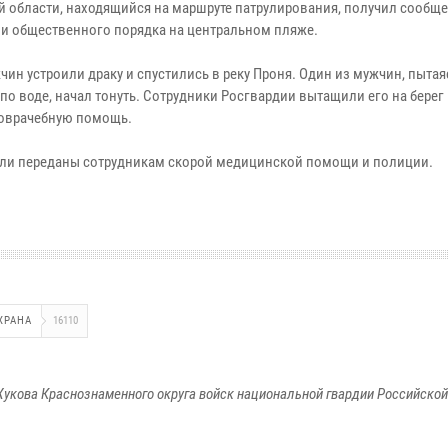
й области, находящийся на маршруте патрулирования, получил сообще
и общественного порядка на центральном пляже.
ин устроили драку и спустились в реку Проня. Один из мужчин, пытая
по воде, начал тонуть. Сотрудники Росгвардии вытащили его на берег
оврачебную помощь.
ли переданы сотрудникам скорой медицинской помощи и полиции.
ХРАНА
16110
укова Краснознаменного округа войск национальной гвардии Российско