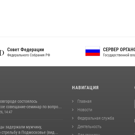
ет Федерации
СЕРВЕР ОРГАНОВ
рального Собрания РФ
Государственной власти РФ
И
НАВИГАЦИЯ
овгороде состоялось
Главная
ое совещание-семинар по вопро...
Новости
26, 14:47
Федеральная служба
Деятельность
цы задержали мужчину,
стрельбу в Подмосковье (вид...