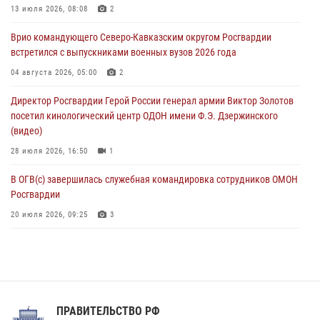
В ЛНР росгвардейцы провели тренировку по единоборствам для
13 июля 2026, 08:08
2
юных воспитанников спортивной школы
Врио командующего Северо-Кавказским округом Росгвардии
08 августа 2026, 13:00
1
встретился с выпускниками военных вузов 2026 года
Сотрудники Росгвардии присоединились к утренней разминке у
04 августа 2026, 05:00
2
стен музея истории космонавтики в Калуге
Директор Росгвардии Герой России генерал армии Виктор Золотов
08 августа 2026, 09:29
2
посетил кинологический центр ОДОН имени Ф.Э. Дзержинского
(видео)
28 июля 2026, 16:50
1
В ОГВ(с) завершилась служебная командировка сотрудников ОМОН
Росгвардии
20 июля 2026, 09:25
3
Директор Росгвардии Герой России генерал армии Виктор Золотов
поздравил специалистов подразделений тыла с профессиональным
праздником
31 июля 2026, 21:01
ПРАВИТЕЛЬСТВО РФ