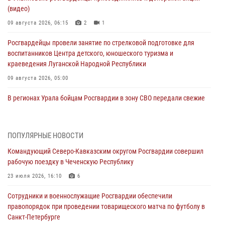
(видео)
09 августа 2026, 06:15
2
1
Росгвардейцы провели занятие по стрелковой подготовке для
воспитанников Центра детского, юношеского туризма и
краеведения Луганской Народной Республики
09 августа 2026, 05:00
В регионах Урала бойцам Росгвардии в зону СВО передали свежие
тиражи газет
09 августа 2026, 05:00
ПОПУЛЯРНЫЕ НОВОСТИ
Всероссийская ведомственная акции «Каникулы с Росгвардией
Командующий Северо-Кавказским округом Росгвардии совершил
проходит в Сибири
рабочую поездку в Чеченскую Республику
09 августа 2026, 04:00
5
23 июля 2026, 16:10
6
Росгвардейцы провели патриотическое занятие для детей на
Сотрудники и военнослужащие Росгвардии обеспечили
Поклонной горе в Москве (видео)
правопорядок при проведении товарищеского матча по футболу в
08 августа 2026, 14:10
3
1
Санкт-Петербурге