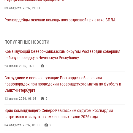
09 августа 2026, 21:01
Росгвардейцы оказали помощь пострадавшей при атаке БПЛА
жительнице Белгорода
09 августа 2026, 12:52
2
ПОПУЛЯРНЫЕ НОВОСТИ
Делегация Росгвардии почтила память защитников Ленинграда
Командующий Северо-Кавказским округом Росгвардии совершил
09 августа 2026, 11:12
6
рабочую поездку в Чеченскую Республику
«Я расскажу вам о Герое»: подвиг Героя России Сергея Перца
23 июля 2026, 16:10
6
(видео)
Сотрудники и военнослужащие Росгвардии обеспечили
09 августа 2026, 11:00
1
правопорядок при проведении товарищеского матча по футболу в
Санкт-Петербурге
Росгвардейцы в зоне СВО передали подарки детям и помогли
нуждающимся гражданам
13 июля 2026, 08:08
2
09 августа 2026, 09:00
Врио командующего Северо-Кавказским округом Росгвардии
встретился с выпускниками военных вузов 2026 года
В Центральных регионах России продолжается ведомственная
акция «Каникулы с Росгвардией»
04 августа 2026, 05:00
2