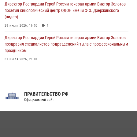
09 августа 2026, 08:00
8
Директор Росгвардии Герой России генерал армии Виктор Золотов
посетил кинологический центр ОДОН имени Ф.Э. Дзержинского
(видео)
28 июля 2026, 16:50
1
Директор Росгвардии Герой России генерал армии Виктор Золотов
поздравил специалистов подразделений тыла с профессиональным
праздником
31 июля 2026, 21:01
В ОГВ(с) завершилась служебная командировка сотрудников ОМОН
Росгвардии
20 июля 2026, 09:25
3
ПРАВИТЕЛЬСТВО РФ
Праздник «Один день с Росгвардией» к 105-летию Центрального
Официальный сайт
округа прошел на Поклонной горе
18 июля 2026, 13:43
15
1
При силовой поддержке СОБР Росгвардии в Иркутской области
повели рейды по соблюдению миграционного законодательства