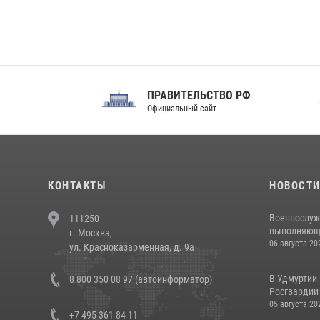
ПРАВИТЕЛЬСТВО РФ
Сов
Официальный сайт
Феде
КОНТАКТЫ
НОВОСТ
Военнослуж
111250
выполняющие
г. Москва,
06 августа 20
ул. Красноказарменная, д. 9а
В Удмуртии
8 800 350 08 97 (автоинформатор)
Росгвардии
05 августа 20
+7 495 361 84 11