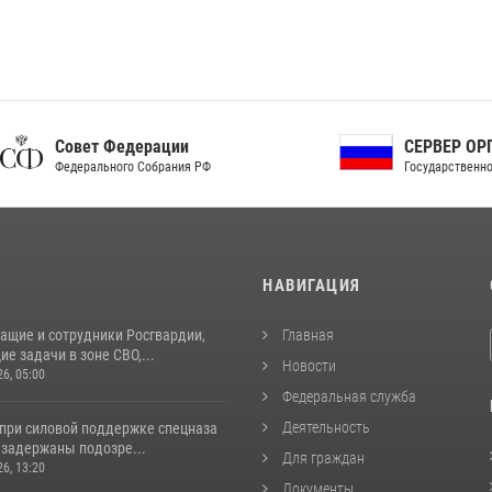
ет Федерации
СЕРВЕР ОРГАНОВ
рального Собрания РФ
Государственной власти РФ
И
НАВИГАЦИЯ
ащие и сотрудники Росгвардии,
Главная
 задачи в зоне СВО,...
Новости
26, 05:00
Федеральная служба
Деятельность
 при силовой поддержке спецназа
 задержаны подозре...
Для граждан
26, 13:20
Документы