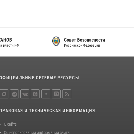
законодательства (видео)
30 июля 2026, 08:00
1
В Челябинске росгвардейцы задержали
злоумышленников, напавших на бригаду
скорой помощи (видео)
Совет Безопасности
Российской Федерации
14 июля 2026, 12:20
1
В Росгвардии прошла военно-научная
конференция по обобщению боевого опыта
08 июля 2026, 07:01
ОФИЦИАЛЬНЫЕ СЕТЕВЫЕ РЕСУРСЫ
ПРАВОВАЯ И ТЕХНИЧЕСКАЯ ИНФОРМАЦИЯ
О сайте
Об использовании информации сайта