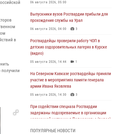
Российской
06 августа 2026, 05:00
Выпускники вузов Росгвардии прибыли для
укторов
прохождения службы на Урал
ственном
06 августа 2026, 04:00
3
том
йствий в
Росгвардейцы проверили работу ЧОП в
детских оздоровительных лагерях в Курске
(видео)
05 августа 2026, 14:44
1
енить
о получили
На Северном Кавказе росгвардейцы приняли
участие в мероприятиях памяти генерала
армии Ивана Яковлева
05 августа 2026, 14:30
3
При содействии спецназа Росгвардии
задержаны подозреваемые в организации
незаконной миграции в Подмосковье (видео)
05 августа 2026, 14:25
1
ПОПУЛЯРНЫЕ НОВОСТИ