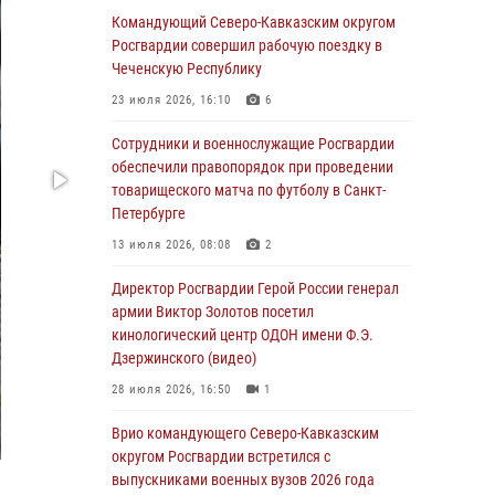
В Великом Новгороде СОБР Росгвардии
Командующий Северо-Кавказским округом
оказал содействие в задержании
Росгвардии совершил рабочую поездку в
подозреваемых в причинении
Чеченскую Республику
имущественного ущерба
23 июля 2026, 16:10
6
05 августа 2026, 13:53
Сотрудники и военнослужащие Росгвардии
Формулу безопасности показал спецназ
обеспечили правопорядок при проведении
Росгвардии юным динамовцам
товарищеского матча по футболу в Санкт-
Свердловской области
Петербурге
05 августа 2026, 13:50
4
13 июля 2026, 08:08
2
В столице росгвардейцы задержали мужчину,
Директор Росгвардии Герой России генерал
устроившего дебош в букмекерской конторе
армии Виктор Золотов посетил
(видео)
кинологический центр ОДОН имени Ф.Э.
Дзержинского (видео)
05 августа 2026, 13:25
1
28 июля 2026, 16:50
1
В Удмуртии при силовой поддержке спецназа
Росгвардии задержаны подозреваемые в
Врио командующего Северо-Кавказским
мошенничестве под видом оказания
округом Росгвардии встретился с
оздоровительных услуг (видео)
выпускниками военных вузов 2026 года