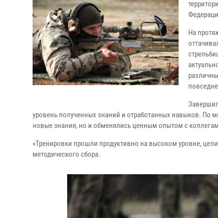
территор
Федераци
На протя
оттачива
стрельбищ
актуальн
различны
повседне
Завершил
уровень полученных знаний и отработанных навыков. По м
новые знания, но и обменялись ценным опытом с коллегам
«Тренировки прошли продуктивно на высоком уровне, цели 
методического сбора.