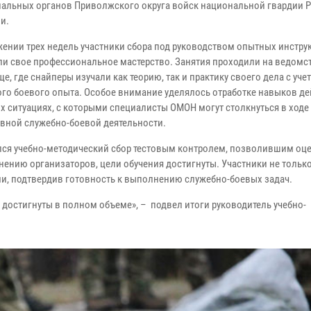
иальных органов Приволжского округа войск национальной гвардии 
и.
жении трех недель участники сбора под руководством опытных инстр
ли свое профессиональное мастерство. Занятия проходили на ведом
е, где снайперы изучали как теорию, так и практику своего дела с уче
ого боевого опыта. Особое внимание уделялось отработке навыков де
х ситуациях, с которыми специалисты ОМОН могут столкнуться в ходе
вной служебно-боевой деятельности.
ся учебно-методический сбор тестовым контролем, позволившим оц
нению организаторов, цели обучения достигнуты. Участники не тольк
и, подтвердив готовность к выполнению служебно-боевых задач.
достигнуты в полном объеме», – подвел итоги руководитель учебно-