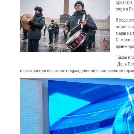
оркестра
округа Ро
В ходе р
войне и 
марш на т
Самохвал
аранжиро
Также по
"День По
перестроения в составе подразделений и совершение торж