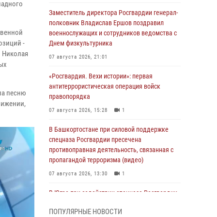
падного
Заместитель директора Росгвардии генерал-
полковник Владислав Ершов поздравил
твенной
военнослужащих и сотрудников ведомства с
озиций -
Днем физкультурника
" Николая
07 августа 2026, 21:01
ых
«Росгвардия. Вехи истории»: первая
антитеррористическая операция войск
ла песню
правопорядка
вижении,
07 августа 2026, 15:28
1
В Башкортостане при силовой поддержке
спецназа Росгвардии пресечена
противоправная деятельность, связанная с
пропагандой терроризма (видео)
07 августа 2026, 13:30
1
В Югре при содействии спецназа Росгвардии
пресечено более 180 нарушений
ПОПУЛЯРНЫЕ НОВОСТИ
миграционного законодательства