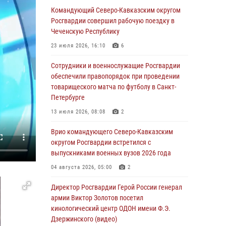
Командующий Северо-Кавказским округом
07 августа 2026, 12:54
Росгвардии совершил рабочую поездку в
Тонувшего ребенка спас росгвардеец в
Чеченскую Республику
Краснодарском крае
23 июля 2026, 16:10
6
07 августа 2026, 12:37
Сотрудники и военнослужащие Росгвардии
Юные гости из летних лагерей посетили
обеспечили правопорядок при проведении
кинологический центр Росгвардии (видео)
товарищеского матча по футболу в Санкт-
Петербурге
07 августа 2026, 12:20
3
1
13 июля 2026, 08:08
2
Представители ФСБ России по Уральскому
округу Росгвардии и ветераны военной
Врио командующего Северо-Кавказским
контрразведки почтили память Николая
округом Росгвардии встретился с
Кузнецова
выпускниками военных вузов 2026 года
07 августа 2026, 12:00
4
04 августа 2026, 05:00
2
Ветеран войск правопорядка генерал-майор
Директор Росгвардии Герой России генерал
Иван Пияшев – герой выпуска «Легенды
армии Виктор Золотов посетил
армии с Александром Маршалом»
кинологический центр ОДОН имени Ф.Э.
Дзержинского (видео)
07 августа 2026, 12:00