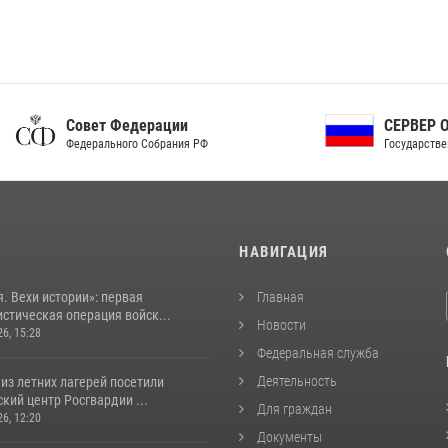
ет Федерации
СЕРВЕР ОРГАНОВ
рального Собрания РФ
Государственной власти РФ
И
НАВИГАЦИЯ
. Вехи истории»: первая
Главная
стическая операция войск...
Новости
26, 15:28
Федеральная служба
Деятельность
из летних лагерей посетили
кий центр Росгвардии ...
Для граждан
26, 12:20
Документы