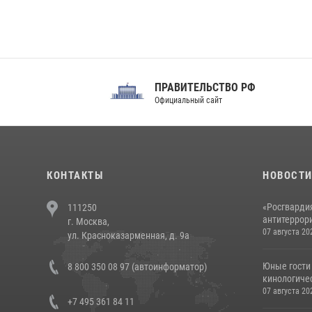
ПРАВИТЕЛЬСТВО РФ
Сов
Официальный сайт
Феде
КОНТАКТЫ
НОВОСТ
«Росгвардия
111250
антитеррори
г. Москва,
07 августа 20
ул. Красноказарменная, д. 9а
Юные гости 
8 800 350 08 97 (автоинформатор)
кинологичес
07 августа 20
+7 495 361 84 11