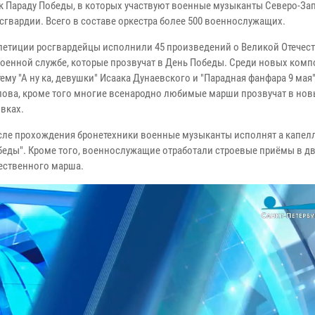
 к Параду Победы, в которых участвуют военные музыканты Северо-За
сгвардии. Всего в составе оркестра более 500 военнослужащих.
епетиции росгвардейцы исполнили 45 произведений о Великой Отечес
военной службе, которые прозвучат в День Победы. Среди новых комп
ему "А ну ка, девушки" Исаака Дунаевского и "Парадная фанфара 9 мая
ова, кроме того многие всенародно любимые марши прозвучат в нов
вках.
сле прохождения бронетехники военные музыканты исполнят а капел
беды". Кроме того, военнослужащие отработали строевые приёмы в д
ественного марша.