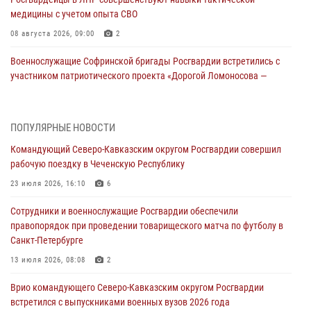
медицины с учетом опыта СВО
08 августа 2026, 09:00
2
Военнослужащие Софринской бригады Росгвардии встретились с
участником патриотического проекта «Дорогой Ломоносова —
дорогой к Победе в СВО» (видео)
08 августа 2026, 07:00
2
1
ПОПУЛЯРНЫЕ НОВОСТИ
Росгвардейцы обеспечили безопасность «Поезда Победы» в
Командующий Северо-Кавказским округом Росгвардии совершил
Кузбассе
рабочую поездку в Чеченскую Республику
08 августа 2026, 07:00
23 июля 2026, 16:10
6
ОМОН «Ойрат» Управления Росгвардии по Республике Калмыкия
Сотрудники и военнослужащие Росгвардии обеспечили
исполнилось 20 лет
правопорядок при проведении товарищеского матча по футболу в
08 августа 2026, 07:00
Санкт-Петербурге
В Кабардино-Балкарии сотрудники Росгвардии провели турнир по
13 июля 2026, 08:08
2
настольному теннису ко Дню физкультурника
Врио командующего Северо-Кавказским округом Росгвардии
08 августа 2026, 07:00
встретился с выпускниками военных вузов 2026 года