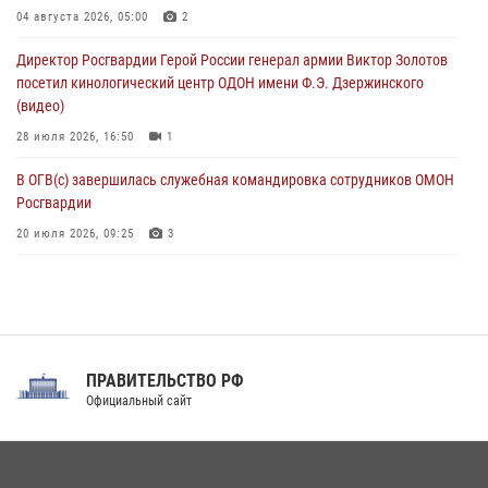
В Москве росгвардейцы оказали помощь медикам и девушке с
04 августа 2026, 05:00
2
ограниченными возможностями здоровья (видео)
Директор Росгвардии Герой России генерал армии Виктор Золотов
08 августа 2026, 06:32
1
посетил кинологический центр ОДОН имени Ф.Э. Дзержинского
(видео)
28 июля 2026, 16:50
1
В ОГВ(с) завершилась служебная командировка сотрудников ОМОН
Росгвардии
20 июля 2026, 09:25
3
Директор Росгвардии Герой России генерал армии Виктор Золотов
поздравил специалистов подразделений тыла с профессиональным
праздником
31 июля 2026, 21:01
ПРАВИТЕЛЬСТВО РФ
Праздник «Один день с Росгвардией» к 105-летию Центрального
Официальный сайт
округа прошел на Поклонной горе
18 июля 2026, 13:43
15
1