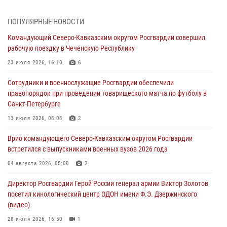
08 августа 2026, 07:00
ПОПУЛЯРНЫЕ НОВОСТИ
В Кабардино-Балкарии сотрудники Росгвардии провели турнир по
Командующий Северо-Кавказским округом Росгвардии совершил
настольному теннису ко Дню физкультурника
рабочую поездку в Чеченскую Республику
08 августа 2026, 07:00
23 июля 2026, 16:10
6
В Москве росгвардейцы оказали помощь медикам и девушке с
Сотрудники и военнослужащие Росгвардии обеспечили
ограниченными возможностями здоровья (видео)
правопорядок при проведении товарищеского матча по футболу в
08 августа 2026, 06:32
1
Санкт-Петербурге
Спецназ Росгвардии в Марий Эл почтил память товарища на
13 июля 2026, 08:08
2
тактическом турнире (видео)
Врио командующего Северо-Кавказским округом Росгвардии
08 августа 2026, 06:15
9
1
встретился с выпускниками военных вузов 2026 года
День физкультурника в Уральском округе Росгвардии отметили
04 августа 2026, 05:00
2
турнирами, мастер-классами и легкоатлетическими забегами
Директор Росгвардии Герой России генерал армии Виктор Золотов
08 августа 2026, 06:03
9
посетил кинологический центр ОДОН имени Ф.Э. Дзержинского
(видео)
28 июля 2026, 16:50
1