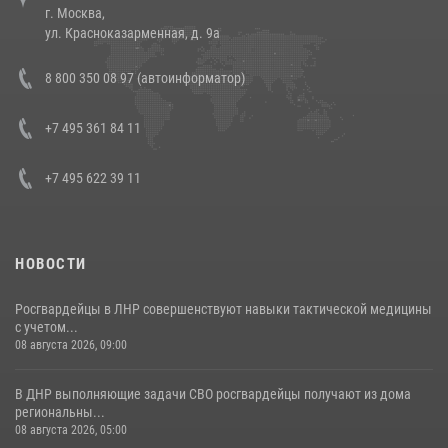
г. Москва,
14 июля 2026, 12:20
1
ул. Красноказарменная, д. 9а
Состоялась рабочая встреча директора Росгвардии Героя России
8 800 350 08 97 (автоинформатор)
генерала армии Виктора Золотова с заместителем полномочного
представителя Президента Российской Федерации в Северо-
Кавказском федеральном округе Виталием Кузнецовым
+7 495 361 84 11
30 июля 2026, 15:35
4
+7 495 622 39 11
НОВОСТИ
Росгвардейцы в ЛНР совершенствуют навыки тактической медицины
с учетом...
08 августа 2026, 09:00
В ДНР выполняющие задачи СВО росгвардейцы получают из дома
региональны...
08 августа 2026, 05:00