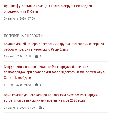
Лучшие футбольные команды Южного округа Росгвардии
определили на Кубани
09 августа 2026, 07:00
В Ульяновске росгвардейцы присоединились к донорской акции
(видео)
ПОПУЛЯРНЫЕ НОВОСТИ
09 августа 2026, 06:15
2
1
Командующий Северо-Кавказским округом Росгвардии совершил
рабочую поездку в Чеченскую Республику
Росгвардейцы провели занятие по стрелковой подготовке для
воспитанников Центра детского, юношеского туризма и
23 июля 2026, 16:10
6
краеведения Луганской Народной Республики
Сотрудники и военнослужащие Росгвардии обеспечили
09 августа 2026, 05:00
правопорядок при проведении товарищеского матча по футболу в
Санкт-Петербурге
В регионах Урала бойцам Росгвардии в зону СВО передали свежие
тиражи газет
13 июля 2026, 08:08
2
09 августа 2026, 05:00
Врио командующего Северо-Кавказским округом Росгвардии
встретился с выпускниками военных вузов 2026 года
Всероссийская ведомственная акции «Каникулы с Росгвардией
проходит в Сибири
04 августа 2026, 05:00
2