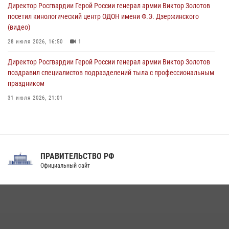
09 августа 2026, 04:00
5
Директор Росгвардии Герой России генерал армии Виктор Золотов
посетил кинологический центр ОДОН имени Ф.Э. Дзержинского
(видео)
28 июля 2026, 16:50
1
Директор Росгвардии Герой России генерал армии Виктор Золотов
поздравил специалистов подразделений тыла с профессиональным
праздником
31 июля 2026, 21:01
В ОГВ(с) завершилась служебная командировка сотрудников ОМОН
Росгвардии
20 июля 2026, 09:25
3
ПРАВИТЕЛЬСТВО РФ
Праздник «Один день с Росгвардией» к 105-летию Центрального
Официальный сайт
округа прошел на Поклонной горе
18 июля 2026, 13:43
15
1
При силовой поддержке СОБР Росгвардии в Иркутской области
повели рейды по соблюдению миграционного законодательства