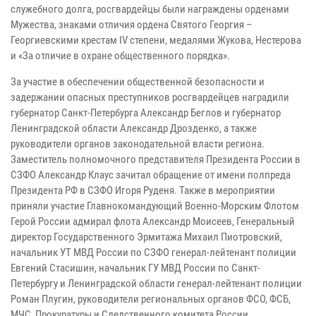
служебного долга, росгвардейцы были награждены орденами
Мужества, знаками отличия ордена Святого Георгия –
Георгиевскими крестам IV степени, медалями Жукова, Нестерова
и «За отличие в охране общественного порядка».
За участие в обеспечении общественной безопасности и
задержании опасных преступников росгвардейцев наградили
губернатор Санкт-Петербурга Александр Беглов и губернатор
Ленинградской области Александр Дрозденко, а также
руководители органов законодательной власти региона.
Заместитель полномочного представителя Президента России в
СЗФО Александр Клаус зачитал обращение от имени полпреда
Президента РФ в СЗФО Игоря Руденя. Также в мероприятии
приняли участие Главнокомандующий Военно-Морским Флотом
Герой России адмирал флота Александр Моисеев, Генеральный
директор Государственного Эрмитажа Михаил Пиотровский,
начальник УТ МВД России по СЗФО генерал-лейтенант полиции
Евгений Стасишин, начальник ГУ МВД России по Санкт-
Петербургу и Ленинградской области генерал-лейтенант полиции
Роман Плугин, руководители региональных органов ФСО, ФСБ,
МЧС, Прокуратуры и Следственного комитета России.