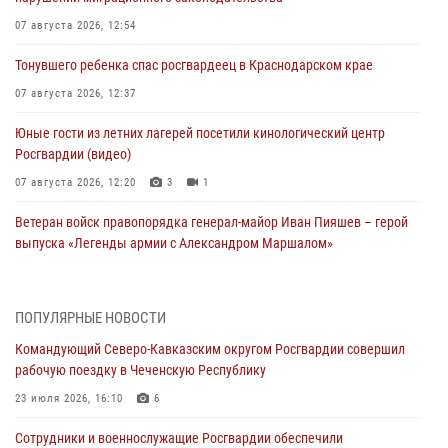
07 августа 2026, 12:54
Тонувшего ребенка спас росгвардеец в Краснодарском крае
07 августа 2026, 12:37
Юные гости из летних лагерей посетили кинологический центр
Росгвардии (видео)
07 августа 2026, 12:20
3
1
Ветеран войск правопорядка генерал-майор Иван Пияшев – герой
выпуска «Легенды армии с Александром Маршалом»
07 августа 2026, 12:00
Представители ФСБ России по Уральскому округу Росгвардии и
ПОПУЛЯРНЫЕ НОВОСТИ
ветераны военной контрразведки почтили память Николая
Командующий Северо-Кавказским округом Росгвардии совершил
Кузнецова
рабочую поездку в Чеченскую Республику
07 августа 2026, 12:00
4
23 июля 2026, 16:10
6
Росгвардейцы пресекли попытку руферов подняться на крышу
Сотрудники и военнослужащие Росгвардии обеспечили
Смольного собора в Санкт-Петербурге (видео)