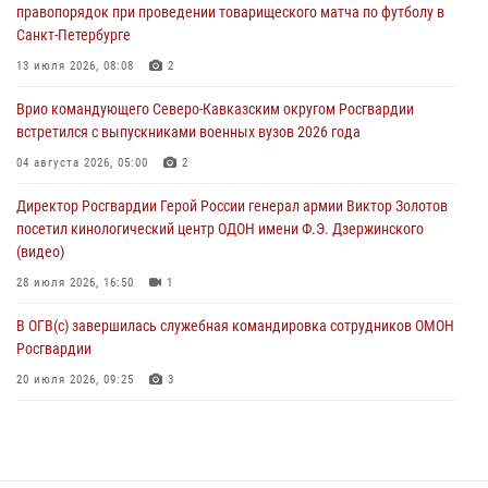
правопорядок при проведении товарищеского матча по футболу в
07 августа 2026, 11:34
3
1
Санкт-Петербурге
В Курске росгвардейцы провели занятие по основам
13 июля 2026, 08:08
2
взрывобезопасности
Врио командующего Северо-Кавказским округом Росгвардии
07 августа 2026, 11:33
встретился с выпускниками военных вузов 2026 года
Рэпер ST посетил раненых росгвардейцев в Главном военном
04 августа 2026, 05:00
2
клиническом госпитале ведомства
Директор Росгвардии Герой России генерал армии Виктор Золотов
07 августа 2026, 11:18
2
посетил кинологический центр ОДОН имени Ф.Э. Дзержинского
(видео)
28 июля 2026, 16:50
1
В ОГВ(с) завершилась служебная командировка сотрудников ОМОН
Росгвардии
20 июля 2026, 09:25
3
Директор Росгвардии Герой России генерал армии Виктор Золотов
поздравил специалистов подразделений тыла с профессиональным
праздником