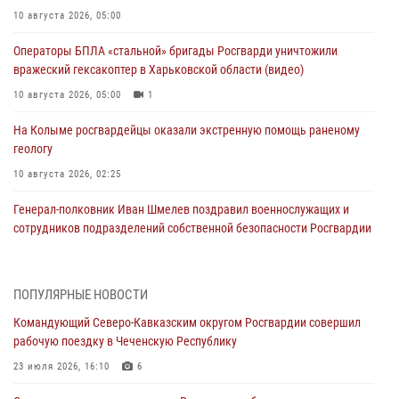
10 августа 2026, 05:00
Операторы БПЛА «стальной» бригады Росгварди уничтожили
вражеский гексакоптер в Харьковской области (видео)
10 августа 2026, 05:00
1
На Колыме росгвардейцы оказали экстренную помощь раненому
геологу
10 августа 2026, 02:25
Генерал-полковник Иван Шмелев поздравил военнослужащих и
сотрудников подразделений собственной безопасности Росгвардии
с профессиональным праздником
09 августа 2026, 21:01
ПОПУЛЯРНЫЕ НОВОСТИ
Росгвардейцы оказали помощь пострадавшей при атаке БПЛА
Командующий Северо-Кавказским округом Росгвардии совершил
жительнице Белгорода
рабочую поездку в Чеченскую Республику
09 августа 2026, 12:52
2
23 июля 2026, 16:10
6
Делегация Росгвардии почтила память защитников Ленинграда