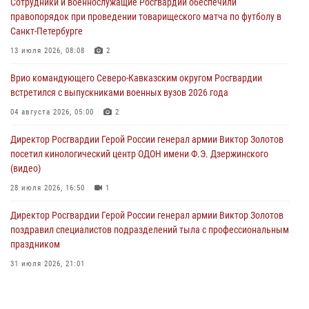
Сотрудники и военнослужащие Росгвардии обеспечили
09 августа 2026, 11:12
6
правопорядок при проведении товарищеского матча по футболу в
Санкт-Петербурге
«Я расскажу вам о Герое»: подвиг Героя России Сергея Перца
(видео)
13 июля 2026, 08:08
2
09 августа 2026, 11:00
1
Врио командующего Северо-Кавказским округом Росгвардии
встретился с выпускниками военных вузов 2026 года
Росгвардейцы в зоне СВО передали подарки детям и помогли
нуждающимся гражданам
04 августа 2026, 05:00
2
09 августа 2026, 09:00
Директор Росгвардии Герой России генерал армии Виктор Золотов
посетил кинологический центр ОДОН имени Ф.Э. Дзержинского
(видео)
28 июля 2026, 16:50
1
Директор Росгвардии Герой России генерал армии Виктор Золотов
поздравил специалистов подразделений тыла с профессиональным
праздником
31 июля 2026, 21:01
В ОГВ(с) завершилась служебная командировка сотрудников ОМОН
Росгвардии