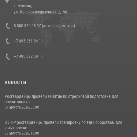
напавших на бригаду скорой помощи (видео)
г. Москва,
14 июля 2026, 12:20
1
ул. Красноказарменная, д. 9а
Состоялась рабочая встреча директора Росгвардии Героя России
8 800 350 08 97 (автоинформатор)
генерала армии Виктора Золотова с заместителем полномочного
представителя Президента Российской Федерации в Северо-
Кавказском федеральном округе Виталием Кузнецовым
+7 495 361 84 11
30 июля 2026, 15:35
4
+7 495 622 39 11
НОВОСТИ
Росгвардейцы провели занятие по стрелковой подготовке для
воспитаннико...
09 августа 2026, 05:00
В ЛНР росгвардейцы провели тренировку по единоборствам для
юных воспит...
08 августа 2026, 13:00