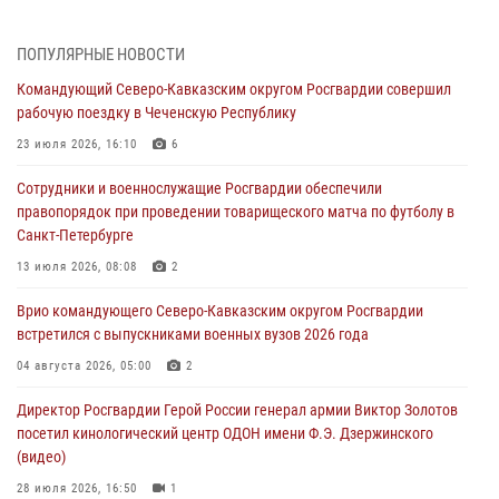
09 августа 2026, 05:00
ПОПУЛЯРНЫЕ НОВОСТИ
Всероссийская ведомственная акции «Каникулы с Росгвардией
Командующий Северо-Кавказским округом Росгвардии совершил
проходит в Сибири
рабочую поездку в Чеченскую Республику
09 августа 2026, 04:00
5
23 июля 2026, 16:10
6
Росгвардейцы провели патриотическое занятие для детей на
Сотрудники и военнослужащие Росгвардии обеспечили
Поклонной горе в Москве (видео)
правопорядок при проведении товарищеского матча по футболу в
08 августа 2026, 14:10
3
1
Санкт-Петербурге
В ЛНР росгвардейцы провели тренировку по единоборствам для
13 июля 2026, 08:08
2
юных воспитанников спортивной школы
Врио командующего Северо-Кавказским округом Росгвардии
08 августа 2026, 13:00
1
встретился с выпускниками военных вузов 2026 года
Сотрудники Росгвардии присоединились к утренней разминке у
04 августа 2026, 05:00
2
стен музея истории космонавтики в Калуге
Директор Росгвардии Герой России генерал армии Виктор Золотов
08 августа 2026, 09:29
2
посетил кинологический центр ОДОН имени Ф.Э. Дзержинского
(видео)
28 июля 2026, 16:50
1