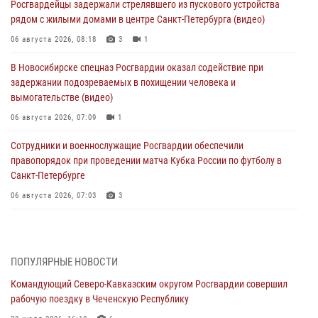
Росгвардейцы задержали стрелявшего из пускового устройства
рядом с жилыми домами в центре Санкт-Петербурга (видео)
06 августа 2026, 08:18
3
1
В Новосибирске спецназ Росгвардии оказал содействие при
задержании подозреваемых в похищении человека и
вымогательстве (видео)
06 августа 2026, 07:09
1
Сотрудники и военнослужащие Росгвардии обеспечили
правопорядок при проведении матча Кубка России по футболу в
Санкт-Петербурге
06 августа 2026, 07:03
3
В Грозном военнослужащие Росгвардии присоединились к
всероссийской донорской акции «От сердца к сердцу»
06 августа 2026, 06:30
ПОПУЛЯРНЫЕ НОВОСТИ
Командующий Северо-Кавказским округом Росгвардии совершил
В Бурятии и Приамурье росгвардейцы задержали подозреваемых в
рабочую поездку в Чеченскую Республику
незаконном обороте наркотиков