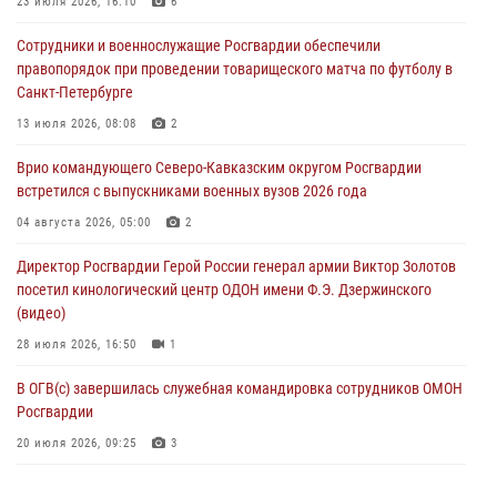
23 июля 2026, 16:10
6
06 августа 2026, 06:15
Сотрудники и военнослужащие Росгвардии обеспечили
На Сахалине при участии СОБР Росгвардии пресекли нелегальную
правопорядок при проведении товарищеского матча по футболу в
добычу биоресурсов
Санкт-Петербурге
06 августа 2026, 05:12
13 июля 2026, 08:08
2
Росгвардейцы уничтожили свыше 120 беспилотников в ЛНР
Врио командующего Северо-Кавказским округом Росгвардии
06 августа 2026, 05:00
встретился с выпускниками военных вузов 2026 года
Выпускники вузов Росгвардии прибыли для прохождения службы
04 августа 2026, 05:00
2
на Урал
Директор Росгвардии Герой России генерал армии Виктор Золотов
06 августа 2026, 04:00
3
посетил кинологический центр ОДОН имени Ф.Э. Дзержинского
(видео)
28 июля 2026, 16:50
1
В ОГВ(с) завершилась служебная командировка сотрудников ОМОН
Росгвардии
20 июля 2026, 09:25
3
Директор Росгвардии Герой России генерал армии Виктор Золотов