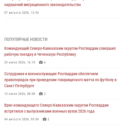
нарушений миграционного законодательства
07 августа 2026, 12:54
Тонувшего ребенка спас росгвардеец в Краснодарском крае
07 августа 2026, 12:37
ПОПУЛЯРНЫЕ НОВОСТИ
Юные гости из летних лагерей посетили кинологический центр
Командующий Северо-Кавказским округом Росгвардии совершил
Росгвардии (видео)
рабочую поездку в Чеченскую Республику
07 августа 2026, 12:20
3
1
23 июля 2026, 16:10
6
Представители ФСБ России по Уральскому округу Росгвардии и
Сотрудники и военнослужащие Росгвардии обеспечили
ветераны военной контрразведки почтили память Николая
правопорядок при проведении товарищеского матча по футболу в
Кузнецова
Санкт-Петербурге
07 августа 2026, 12:00
4
13 июля 2026, 08:08
2
Ветеран войск правопорядка генерал-майор Иван Пияшев – герой
Врио командующего Северо-Кавказским округом Росгвардии
выпуска «Легенды армии с Александром Маршалом»
встретился с выпускниками военных вузов 2026 года
07 августа 2026, 12:00
04 августа 2026, 05:00
2
Росгвардейцы пресекли попытку руферов подняться на крышу