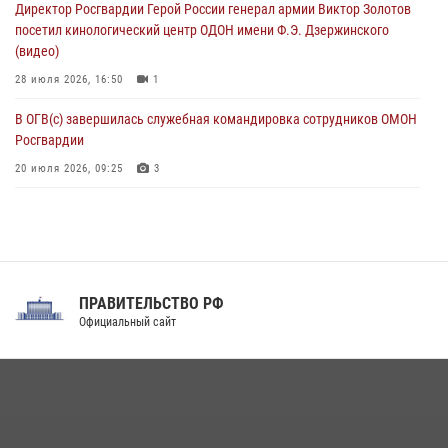
Директор Росгвардии Герой России генерал армии Виктор Золотов
Смольного собора в Санкт-Петербурге (видео)
посетил кинологический центр ОДОН имени Ф.Э. Дзержинского
07 августа 2026, 11:34
3
1
(видео)
28 июля 2026, 16:50
1
В ОГВ(с) завершилась служебная командировка сотрудников ОМОН
Росгвардии
20 июля 2026, 09:25
3
Директор Росгвардии Герой России генерал армии Виктор Золотов
поздравил специалистов подразделений тыла с профессиональным
праздником
31 июля 2026, 21:01
ПРАВИТЕЛЬСТВО РФ
Праздник «Один день с Росгвардией» к 105-летию Центрального
Официальный сайт
округа прошел на Поклонной горе
18 июля 2026, 13:43
15
1
При силовой поддержке СОБР Росгвардии в Иркутской области
повели рейды по соблюдению миграционного законодательства