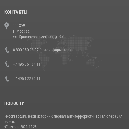
(видео)
30 июля 2026, 08:00
1
КОНТАКТЫ
В Челябинске росгвардейцы задержали злоумышленников,
111250
напавших на бригаду скорой помощи (видео)
г. Москва,
14 июля 2026, 12:20
1
ул. Красноказарменная, д. 9а
В Росгвардии прошла военно-научная конференция по обобщению
8 800 350 08 97 (автоинформатор)
боевого опыта
08 июля 2026, 07:01
+7 495 361 84 11
+7 495 622 39 11
НОВОСТИ
«Росгвардия. Вехи истории»: первая антитеррористическая операция
войск...
07 августа 2026, 15:28