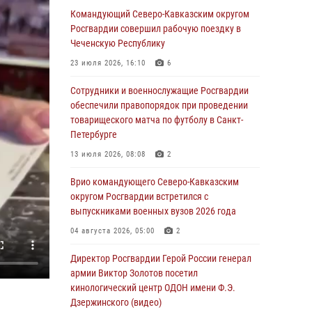
Росгвардейцы обеспечили безопасность
Командующий Северо-Кавказским округом
«Поезда Победы» в Кузбассе
Росгвардии совершил рабочую поездку в
Чеченскую Республику
08 августа 2026, 07:00
23 июля 2026, 16:10
6
ОМОН «Ойрат» Управления Росгвардии по
Республике Калмыкия исполнилось 20 лет
Сотрудники и военнослужащие Росгвардии
обеспечили правопорядок при проведении
08 августа 2026, 07:00
товарищеского матча по футболу в Санкт-
Петербурге
В Кабардино-Балкарии сотрудники
Росгвардии провели турнир по настольному
13 июля 2026, 08:08
2
теннису ко Дню физкультурника
Врио командующего Северо-Кавказским
08 августа 2026, 07:00
округом Росгвардии встретился с
выпускниками военных вузов 2026 года
Военнослужащие Софринской бригады
Росгвардии встретились с участником
04 августа 2026, 05:00
2
патриотического проекта «Дорогой
Ломоносова — дорогой к Победе в СВО»
Директор Росгвардии Герой России генерал
(видео)
армии Виктор Золотов посетил
кинологический центр ОДОН имени Ф.Э.
08 августа 2026, 07:00
2
1
Дзержинского (видео)