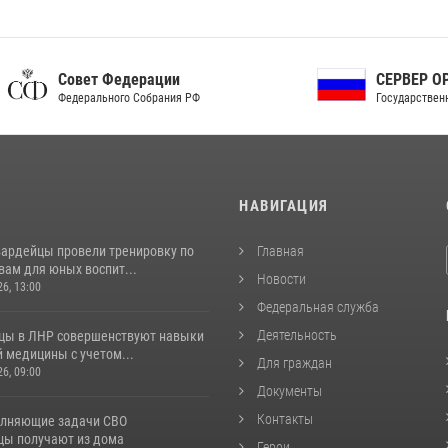
ет Федерации
СЕРВЕР ОРГАНОВ
рального Собрания РФ
Государственной власти РФ
И
НАВИГАЦИЯ
вардейцы провели тренировку по
Главная
вам для юных воспит...
Новости
26, 13:00
Федеральная служба
Деятельность
цы в ЛНР совершенствуют навыки
 медицины с учетом...
Для граждан
26, 09:00
Документы
Контакты
лняющие задачи СВО
цы получают из дома
Герои