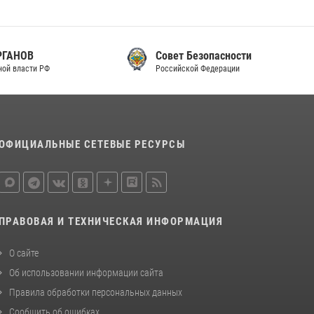
законодательства (видео)
30 июля 2026, 08:00
1
Совет Безопасности
В Челябинске росгвардейцы задержали
Российской Федерации
злоумышленников, напавших на бригаду
скорой помощи (видео)
14 июля 2026, 12:20
1
Состоялась рабочая встреча директора
ОФИЦИАЛЬНЫЕ СЕТЕВЫЕ РЕСУРСЫ
Росгвардии Героя России генерала армии
Виктора Золотова с заместителем
полномочного представителя Президента
Российской Федерации в Северо-Кавказском
федеральном округе Виталием Кузнецовым
ПРАВОВАЯ И ТЕХНИЧЕСКАЯ ИНФОРМАЦИЯ
30 июля 2026, 15:35
4
О сайте
Об использовании информации сайта
Правила обработки персональных данных
Сообщить об ошибках