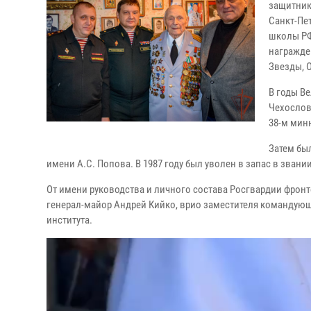
защитник
Санкт-Пе
школы РФ
награжде
Звезды, 
В годы В
Чехослов
38-м мин
Затем бы
имени А.С. Попова. В 1987 году был уволен в запас в звани
От имени руководства и личного состава Росгвардии фронт
генерал-майор Андрей Кийко, врио заместителя командую
института.