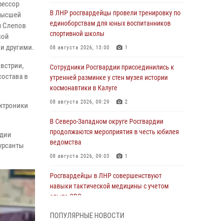
фессор
В ЛНР росгвардейцы провели тренировку по
 высшей
единоборствам для юных воспитанников
ч Слепов
спортивной школы
ной
 и другими.
08 августа 2026, 13:00
1
встрии,
Сотрудники Росгвардии присоединились к
состава в
утренней разминке у стен музея истории
космонавтики в Калуге
08 августа 2026, 09:29
2
ктроники
В Северо-Западном округе Росгвардии
продолжаются мероприятия в честь юбилея
рдии
ведомства
урсанты
08 августа 2026, 09:03
1
Росгвардейцы в ЛНР совершенствуют
навыки тактической медицины с учетом
опыта СВО
08 августа 2026, 09:00
2
ПОПУЛЯРНЫЕ НОВОСТИ