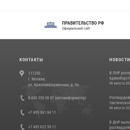
ПРАВИТЕЛЬСТВО РФ
Сов
Официальный сайт
Феде
КОНТАКТЫ
НОВОСТ
В ЛНР росг
111250
единоборст
г. Москва,
08 августа 20
ул. Красноказарменная, д. 9а
Росгвардей
8 800 350 08 97 (автоинформатор)
тактической
08 августа 20
+7 495 361 84 11
В ДНР выпо
+7 495 622 39 11
росгвардей