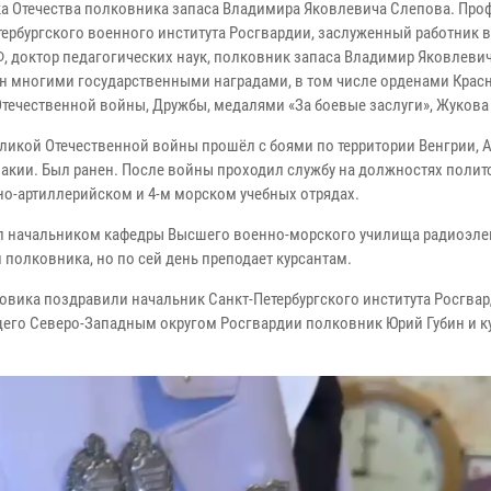
а Отечества полковника запаса Владимира Яковлевича Слепова. Про
тербургского военного института Росгвардии, заслуженный работник
, доктор педагогических наук, полковник запаса Владимир Яковлеви
н многими государственными наградами, в том числе орденами Крас
Отечественной войны, Дружбы, медалями «За боевые заслуги», Жукова
еликой Отечественной войны прошёл с боями по территории Венгрии, А
акии. Был ранен. После войны проходил службу на должностях полит
но-артиллерийском и 4-м морском учебных отрядах.
л начальником кафедры Высшего военно-морского училища радиоэле
и полковника, но по сей день преподает курсантам.
овика поздравили начальник Санкт-Петербургского института Росгва
щего Северо-Западным округом Росгвардии полковник Юрий Губин и к