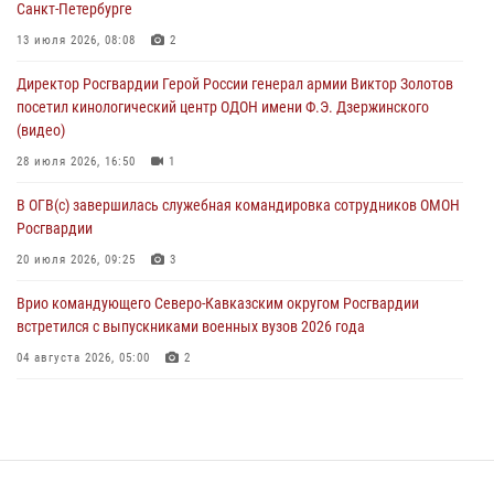
Санкт-Петербурге
Офицеры Росгвардии и ветераны войск правопорядка почтили
13 июля 2026, 08:08
2
память генерала армии Ивана Кирилловича Яковлева
Директор Росгвардии Герой России генерал армии Виктор Золотов
05 августа 2026, 12:40
6
посетил кинологический центр ОДОН имени Ф.Э. Дзержинского
(видео)
Росгвардейцы приняли участие в акции «Волна памяти»,
посвящённой 83‑й годовщине освобождения Белгорода от
28 июля 2026, 16:50
1
немецко‑фашистских захватчиков
В ОГВ(с) завершилась служебная командировка сотрудников ОМОН
05 августа 2026, 12:13
1
Росгвардии
20 июля 2026, 09:25
3
Врио командующего Северо-Кавказским округом Росгвардии
встретился с выпускниками военных вузов 2026 года
04 августа 2026, 05:00
2
Директор Росгвардии Герой России генерал армии Виктор Золотов
поздравил специалистов подразделений тыла с профессиональным
праздником
31 июля 2026, 21:01