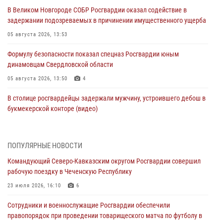
В Великом Новгороде СОБР Росгвардии оказал содействие в
задержании подозреваемых в причинении имущественного ущерба
05 августа 2026, 13:53
Формулу безопасности показал спецназ Росгвардии юным
динамовцам Свердловской области
05 августа 2026, 13:50
4
В столице росгвардейцы задержали мужчину, устроившего дебош в
букмекерской конторе (видео)
05 августа 2026, 13:25
1
В Удмуртии при силовой поддержке спецназа Росгвардии
ПОПУЛЯРНЫЕ НОВОСТИ
задержаны подозреваемые в мошенничестве под видом оказания
Командующий Северо-Кавказским округом Росгвардии совершил
оздоровительных услуг (видео)
рабочую поездку в Чеченскую Республику
05 августа 2026, 13:20
1
1
23 июля 2026, 16:10
6
В Москве дети сотрудников и военнослужащих Росгвардии
Сотрудники и военнослужащие Росгвардии обеспечили
посетили мастер-класс по художественной гимнастике
правопорядок при проведении товарищеского матча по футболу в
05 августа 2026, 13:00
3