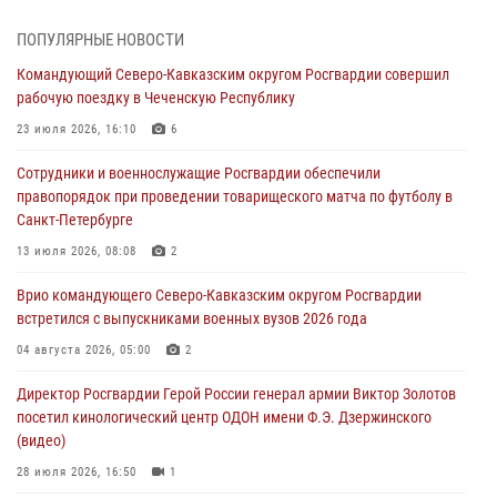
07 августа 2026, 12:20
3
1
ПОПУЛЯРНЫЕ НОВОСТИ
Ветеран войск правопорядка генерал-майор Иван Пияшев – герой
Командующий Северо-Кавказским округом Росгвардии совершил
выпуска «Легенды армии с Александром Маршалом»
рабочую поездку в Чеченскую Республику
07 августа 2026, 12:00
23 июля 2026, 16:10
6
Представители ФСБ России по Уральскому округу Росгвардии и
Сотрудники и военнослужащие Росгвардии обеспечили
ветераны военной контрразведки почтили память Николая
правопорядок при проведении товарищеского матча по футболу в
Кузнецова
Санкт-Петербурге
07 августа 2026, 12:00
4
13 июля 2026, 08:08
2
Росгвардейцы пресекли попытку руферов подняться на крышу
Врио командующего Северо-Кавказским округом Росгвардии
Смольного собора в Санкт-Петербурге (видео)
встретился с выпускниками военных вузов 2026 года
07 августа 2026, 11:34
3
1
04 августа 2026, 05:00
2
В Курске росгвардейцы провели занятие по основам
Директор Росгвардии Герой России генерал армии Виктор Золотов
взрывобезопасности
посетил кинологический центр ОДОН имени Ф.Э. Дзержинского
07 августа 2026, 11:33
(видео)
28 июля 2026, 16:50
1