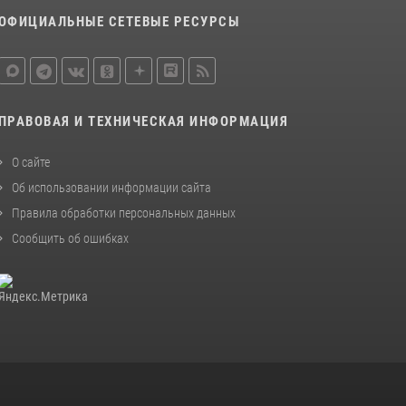
законодательства (видео)
ОФИЦИАЛЬНЫЕ СЕТЕВЫЕ РЕСУРСЫ
30 июля 2026, 08:00
1
В Челябинске росгвардейцы задержали
злоумышленников, напавших на бригаду
скорой помощи (видео)
ПРАВОВАЯ И ТЕХНИЧЕСКАЯ ИНФОРМАЦИЯ
14 июля 2026, 12:20
1
О сайте
В Росгвардии прошла военно-научная
Об использовании информации сайта
конференция по обобщению боевого опыта
Правила обработки персональных данных
08 июля 2026, 07:01
Сообщить об ошибках