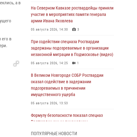
еклись, а в
На Северном Кавказе росгвардейцы приняли
участие в мероприятиях памяти генерала
чущего
армии Ивана Яковлева
05 августа 2026, 14:30
3
 его в
При содействии спецназа Росгвардии
ери.
задержаны подозреваемые в организации
незаконной миграции в Подмосковье (видео)
05 августа 2026, 14:25
1
В Великом Новгороде СОБР Росгвардии
оказал содействие в задержании
подозреваемых в причинении
имущественного ущерба
05 августа 2026, 13:53
Формулу безопасности показал спецназ
Росгвардии юным динамовцам
Свердловской области
ПОПУЛЯРНЫЕ НОВОСТИ
05 августа 2026, 13:50
4