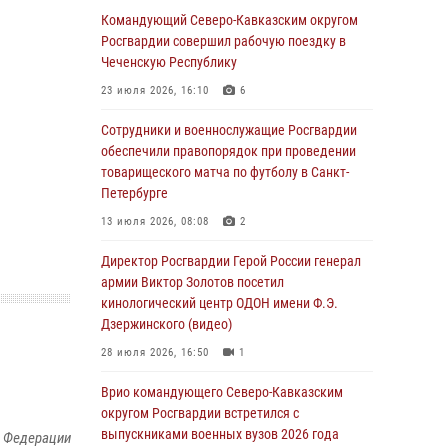
Командующий Северо-Кавказским округом
В столице росгвардейцы задержали мужчину,
Росгвардии совершил рабочую поездку в
устроившего дебош в букмекерской конторе
Чеченскую Республику
(видео)
23 июля 2026, 16:10
6
05 августа 2026, 13:25
1
Сотрудники и военнослужащие Росгвардии
В Удмуртии при силовой поддержке спецназа
обеспечили правопорядок при проведении
Росгвардии задержаны подозреваемые в
товарищеского матча по футболу в Санкт-
мошенничестве под видом оказания
Петербурге
оздоровительных услуг (видео)
13 июля 2026, 08:08
2
05 августа 2026, 13:20
1
1
Директор Росгвардии Герой России генерал
В Москве дети сотрудников и
армии Виктор Золотов посетил
военнослужащих Росгвардии посетили
кинологический центр ОДОН имени Ф.Э.
мастер-класс по художественной гимнастике
Дзержинского (видео)
05 августа 2026, 13:00
3
28 июля 2026, 16:50
1
Офицеры Росгвардии и ветераны войск
Врио командующего Северо-Кавказским
правопорядка почтили память генерала
округом Росгвардии встретился с
армии Ивана Кирилловича Яковлева
выпускниками военных вузов 2026 года
й Федерации