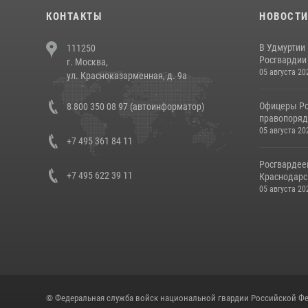
КОНТАКТЫ
НОВОСТ
В Удмуртии
111250
Росгвардии
г. Москва,
05 августа 20
ул. Красноказарменная, д. 9а
Офицеры Ро
8 800 350 08 97 (автоинформатор)
правопорядк
05 августа 20
+7 495 361 84 11
Росгвардее
+7 495 622 39 11
Краснодарс
05 августа 20
© Федеральная служба войск национальной гвардии Российской Фе