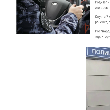
Родители
это врем
Спустя 7
ребенка,
Росгвард
территор