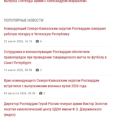
выпуска «Легенды армии с Александром Маршалом»
07 августа 2026, 12:00
Представители ФСБ России по Уральскому округу Росгвардии и
ПОПУЛЯРНЫЕ НОВОСТИ
ветераны военной контрразведки почтили память Николая
Командующий Северо-Кавказским округом Росгвардии совершил
Кузнецова
рабочую поездку в Чеченскую Республику
07 августа 2026, 12:00
4
23 июля 2026, 16:10
6
Росгвардейцы пресекли попытку руферов подняться на крышу
Сотрудники и военнослужащие Росгвардии обеспечили
Смольного собора в Санкт-Петербурге (видео)
правопорядок при проведении товарищеского матча по футболу в
07 августа 2026, 11:34
3
1
Санкт-Петербурге
В Курске росгвардейцы провели занятие по основам
13 июля 2026, 08:08
2
взрывобезопасности
Врио командующего Северо-Кавказским округом Росгвардии
07 августа 2026, 11:33
встретился с выпускниками военных вузов 2026 года
Рэпер ST посетил раненых росгвардейцев в Главном военном
04 августа 2026, 05:00
2
клиническом госпитале ведомства
Директор Росгвардии Герой России генерал армии Виктор Золотов
07 августа 2026, 11:18
2
посетил кинологический центр ОДОН имени Ф.Э. Дзержинского
(видео)