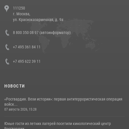
В Челябинске росгвардейцы задержали злоумышленников,
111250
напавших на бригаду скорой помощи (видео)
г. Москва,
14 июля 2026, 12:20
1
ул. Красноказарменная, д. 9а
В Росгвардии прошла военно-научная конференция по обобщению
8 800 350 08 97 (автоинформатор)
боевого опыта
08 июля 2026, 07:01
+7 495 361 84 11
+7 495 622 39 11
НОВОСТИ
«Росгвардия. Вехи истории»: первая антитеррористическая операция
войск...
07 августа 2026, 15:28
Юные гости из летних лагерей посетили кинологический центр
Росгвардии ...