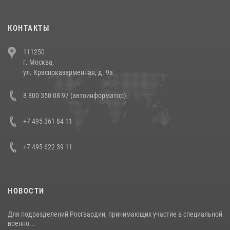
(видео)
30 июля 2026, 08:00
1
КОНТАКТЫ
В Челябинске росгвардейцы задержали злоумышленников,
111250
напавших на бригаду скорой помощи (видео)
г. Москва,
14 июля 2026, 12:20
1
ул. Красноказарменная, д. 9а
В Росгвардии прошла военно-научная конференция по обобщению
8 800 350 08 97 (автоинформатор)
боевого опыта
08 июля 2026, 07:01
+7 495 361 84 11
+7 495 622 39 11
НОВОСТИ
Для подразделений Росгвардии, принимающих участие в специальной
военно...