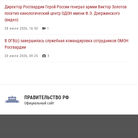
задержаны подозреваемые в мошенничестве в сфере страхования
Директор Росгвардии Герой России генерал армии Виктор Золотов
(видео)
посетил кинологический центр ОДОН имени Ф.Э. Дзержинского
07 августа 2026, 03:34
1
(видео)
28 июля 2026, 16:50
1
В ОГВ(с) завершилась служебная командировка сотрудников ОМОН
Росгвардии
20 июля 2026, 09:25
3
Директор Росгвардии Герой России генерал армии Виктор Золотов
поздравил специалистов подразделений тыла с профессиональным
праздником
31 июля 2026, 21:01
ПРАВИТЕЛЬСТВО РФ
Праздник «Один день с Росгвардией» к 105-летию Центрального
Официальный сайт
округа прошел на Поклонной горе
18 июля 2026, 13:43
15
1
При силовой поддержке СОБР Росгвардии в Иркутской области
повели рейды по соблюдению миграционного законодательства