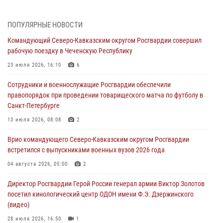
07 августа 2026, 12:00
Представители ФСБ России по Уральскому округу Росгвардии и
ПОПУЛЯРНЫЕ НОВОСТИ
ветераны военной контрразведки почтили память Николая
Командующий Северо-Кавказским округом Росгвардии совершил
Кузнецова
рабочую поездку в Чеченскую Республику
07 августа 2026, 12:00
4
23 июля 2026, 16:10
6
Росгвардейцы пресекли попытку руферов подняться на крышу
Сотрудники и военнослужащие Росгвардии обеспечили
Смольного собора в Санкт-Петербурге (видео)
правопорядок при проведении товарищеского матча по футболу в
07 августа 2026, 11:34
3
1
Санкт-Петербурге
В Курске росгвардейцы провели занятие по основам
13 июля 2026, 08:08
2
взрывобезопасности
Врио командующего Северо-Кавказским округом Росгвардии
07 августа 2026, 11:33
встретился с выпускниками военных вузов 2026 года
Рэпер ST посетил раненых росгвардейцев в Главном военном
04 августа 2026, 05:00
2
клиническом госпитале ведомства
Директор Росгвардии Герой России генерал армии Виктор Золотов
07 августа 2026, 11:18
2
посетил кинологический центр ОДОН имени Ф.Э. Дзержинского
(видео)
28 июля 2026, 16:50
1