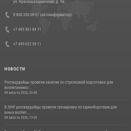
ул. Красноказарменная, д. 9а
Состоялась рабочая встреча директора Росгвардии Героя России
8 800 350 08 97 (автоинформатор)
генерала армии Виктора Золотова с заместителем полномочного
представителя Президента Российской Федерации в Северо-
Кавказском федеральном округе Виталием Кузнецовым
+7 495 361 84 11
30 июля 2026, 15:35
4
+7 495 622 39 11
НОВОСТИ
Росгвардейцы провели занятие по стрелковой подготовке для
воспитаннико...
09 августа 2026, 05:00
В ЛНР росгвардейцы провели тренировку по единоборствам для
юных воспит...
08 августа 2026, 13:00