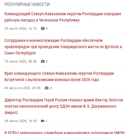
ПОПУЛЯРНЫЕ НОВОСТИ
В ЛНР росгвардейцы провели тренировку по единоборствам для
Командующий Северо-Кавказским округом Росгвардии совершил
юных воспитанников спортивной школы
рабочую поездку в Чеченскую Республику
08 августа 2026, 13:00
1
23 июля 2026, 16:10
6
Сотрудники Росгвардии присоединились к утренней разминке у
Сотрудники и военнослужащие Росгвардии обеспечили
стен музея истории космонавтики в Калуге
правопорядок при проведении товарищеского матча по футболу в
08 августа 2026, 09:29
2
Санкт-Петербурге
В Северо-Западном округе Росгвардии продолжаются мероприятия
13 июля 2026, 08:08
2
в честь юбилея ведомства
Врио командующего Северо-Кавказским округом Росгвардии
08 августа 2026, 09:03
1
встретился с выпускниками военных вузов 2026 года
Росгвардейцы в ЛНР совершенствуют навыки тактической
04 августа 2026, 05:00
2
медицины с учетом опыта СВО
Директор Росгвардии Герой России генерал армии Виктор Золотов
08 августа 2026, 09:00
2
посетил кинологический центр ОДОН имени Ф.Э. Дзержинского
(видео)
28 июля 2026, 16:50
1
В ОГВ(с) завершилась служебная командировка сотрудников ОМОН