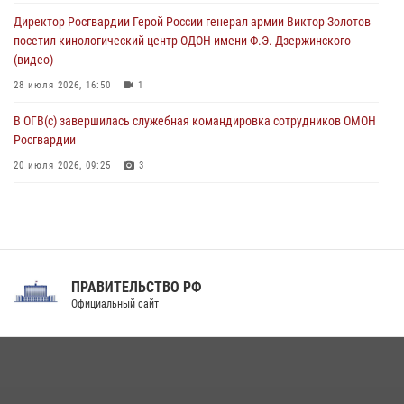
Белгородское направление»
Директор Росгвардии Герой России генерал армии Виктор Золотов
06 августа 2026, 10:30
3
посетил кинологический центр ОДОН имени Ф.Э. Дзержинского
(видео)
28 июля 2026, 16:50
1
В ОГВ(с) завершилась служебная командировка сотрудников ОМОН
Росгвардии
20 июля 2026, 09:25
3
Директор Росгвардии Герой России генерал армии Виктор Золотов
поздравил специалистов подразделений тыла с профессиональным
праздником
31 июля 2026, 21:01
ПРАВИТЕЛЬСТВО РФ
Праздник «Один день с Росгвардией» к 105-летию Центрального
Официальный сайт
округа прошел на Поклонной горе
18 июля 2026, 13:43
15
1
При силовой поддержке СОБР Росгвардии в Иркутской области
повели рейды по соблюдению миграционного законодательства