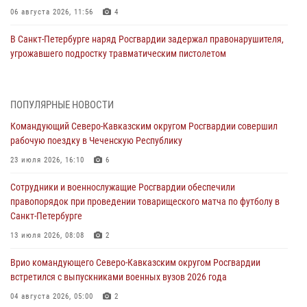
06 августа 2026, 11:56
4
В Санкт-Петербурге наряд Росгвардии задержал правонарушителя,
угрожавшего подростку травматическим пистолетом
06 августа 2026, 11:33
1
В Зауралье при содействии СОБР Росгвардии ликвидирована
ПОПУЛЯРНЫЕ НОВОСТИ
крупная нарколаборатория
Командующий Северо-Кавказским округом Росгвардии совершил
06 августа 2026, 11:27
рабочую поездку в Чеченскую Республику
В Москве росгвардейцы задержали троих мужчин, устроивших
23 июля 2026, 16:10
6
пьяный дебош в баре (видео)
Сотрудники и военнослужащие Росгвардии обеспечили
06 августа 2026, 11:20
1
правопорядок при проведении товарищеского матча по футболу в
Санкт-Петербурге
Взрывотехники Росгвардии на Ставрополье обезвредили снаряд
времен Великой Отечественной войны
13 июля 2026, 08:08
2
06 августа 2026, 11:15
Врио командующего Северо-Кавказским округом Росгвардии
встретился с выпускниками военных вузов 2026 года
Подвиги героев‑росгвардейцев увековечили в новой музейной
экспозиции белгородского музея‑диорамы «Курская битва.
04 августа 2026, 05:00
2