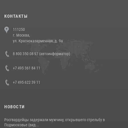
(видео)
30 июля 2026, 08:00
1
КОНТАКТЫ
В Челябинске росгвардейцы задержали злоумышленников,
111250
напавших на бригаду скорой помощи (видео)
г. Москва,
14 июля 2026, 12:20
1
ул. Красноказарменная, д. 9а
В Росгвардии прошла военно-научная конференция по обобщению
8 800 350 08 97 (автоинформатор)
боевого опыта
08 июля 2026, 07:01
+7 495 361 84 11
+7 495 622 39 11
НОВОСТИ
Росгвардейцы задержали мужчину, открывшего стрельбу в
Подмосковье (вид...