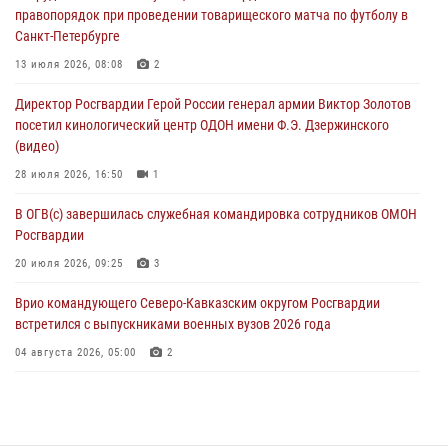
правопорядок при проведении товарищеского матча по футболу в
05 августа 2026, 13:00
3
Санкт-Петербурге
Офицеры Росгвардии и ветераны войск правопорядка почтили
13 июля 2026, 08:08
2
память генерала армии Ивана Кирилловича Яковлева
Директор Росгвардии Герой России генерал армии Виктор Золотов
05 августа 2026, 12:40
6
посетил кинологический центр ОДОН имени Ф.Э. Дзержинского
(видео)
Росгвардейцы приняли участие в акции «Волна памяти»,
посвящённой 83‑й годовщине освобождения Белгорода от
28 июля 2026, 16:50
1
немецко‑фашистских захватчиков
В ОГВ(с) завершилась служебная командировка сотрудников ОМОН
05 августа 2026, 12:13
1
Росгвардии
20 июля 2026, 09:25
3
Врио командующего Северо-Кавказским округом Росгвардии
встретился с выпускниками военных вузов 2026 года
04 августа 2026, 05:00
2
Директор Росгвардии Герой России генерал армии Виктор Золотов
поздравил специалистов подразделений тыла с профессиональным
праздником