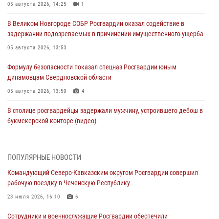
05 августа 2026, 14:25
1
В Великом Новгороде СОБР Росгвардии оказал содействие в
задержании подозреваемых в причинении имущественного ущерба
05 августа 2026, 13:53
Формулу безопасности показал спецназ Росгвардии юным
динамовцам Свердловской области
05 августа 2026, 13:50
4
В столице росгвардейцы задержали мужчину, устроившего дебош в
букмекерской конторе (видео)
05 августа 2026, 13:25
1
В Удмуртии при силовой поддержке спецназа Росгвардии
ПОПУЛЯРНЫЕ НОВОСТИ
задержаны подозреваемые в мошенничестве под видом оказания
Командующий Северо-Кавказским округом Росгвардии совершил
оздоровительных услуг (видео)
рабочую поездку в Чеченскую Республику
05 августа 2026, 13:20
1
1
23 июля 2026, 16:10
6
В Москве дети сотрудников и военнослужащих Росгвардии
Сотрудники и военнослужащие Росгвардии обеспечили
посетили мастер-класс по художественной гимнастике